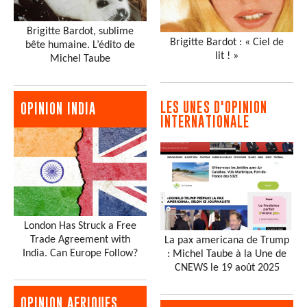
Brigitte Bardot, sublime
Brigitte Bardot : « Ciel de
bête humaine. L’édito de
lit ! »
Michel Taube
LES UNES D'OPINION
OPINION INDIA
INTERNATIONALE
London Has Struck a Free
Trade Agreement with
La pax americana de Trump
India. Can Europe Follow?
: Michel Taube à la Une de
CNEWS le 19 août 2025
OPINION AFRIQUES