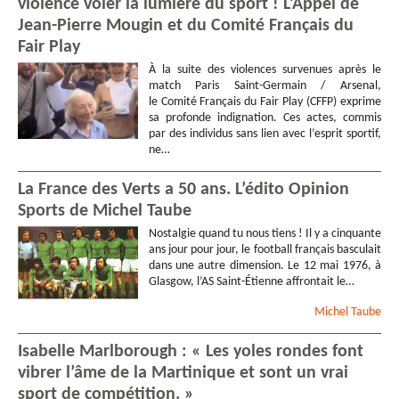
violence voler la lumière du sport ! L’Appel de
Jean-Pierre Mougin et du Comité Français du
Fair Play
À la suite des violences survenues après le
match Paris Saint-Germain / Arsenal,
le Comité Français du Fair Play (CFFP) exprime
sa profonde indignation. Ces actes, commis
par des individus sans lien avec l’esprit sportif,
ne…
La France des Verts a 50 ans. L’édito Opinion
Sports de Michel Taube
Nostalgie quand tu nous tiens ! Il y a cinquante
ans jour pour jour, le football français basculait
dans une autre dimension. Le 12 mai 1976, à
Glasgow, l’AS Saint-Étienne affrontait le…
Michel
Taube
Isabelle Marlborough : « Les yoles rondes font
vibrer l’âme de la Martinique et sont un vrai
sport de compétition. »