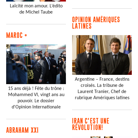
Laïcité mon amour. L’édito
de Michel Taube
OPINION AMÉRIQUES
LATINES
MAROC +
Argentine – France, destins
croisés. La tribune de
15 ans déjà ! Fête du trône :
Laurent Tranier, Chef de
Mohammed VI, vingt ans au
rubrique Amériques latines
pouvoir. Le dossier
d'Opinion Internationale
IRAN C'EST UNE
RÉVOLUTION!
ABRAHAM XXI