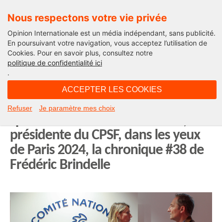
Nous respectons votre vie privée
Opinion Internationale est un média indépendant, sans publicité.
En poursuivant votre navigation, vous acceptez l’utilisation de
Cookies. Pour en savoir plus, consultez notre
Opinion Sport
politique de confidentialité ici
.
08H07 - mercredi 19 juin 2024
ACCEPTER LES COOKIES
« Nous sommes une nation para
Refuser
Je paramètre mes choix
sportive » Marie-Amélie Le Fur,
présidente du CPSF, dans les yeux
de Paris 2024, la chronique #38 de
Frédéric Brindelle