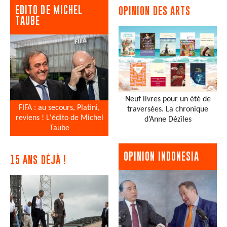
EDITO DE MICHEL
OPINION DES ARTS
TAUBE
Neuf livres pour un été de
FIFA : au secours, Platini,
traversées. La chronique
reviens ! L'édito de Michel
d’Anne Dézîles
Taube
OPINION INDONESIA
15 ANS DÉJÀ !