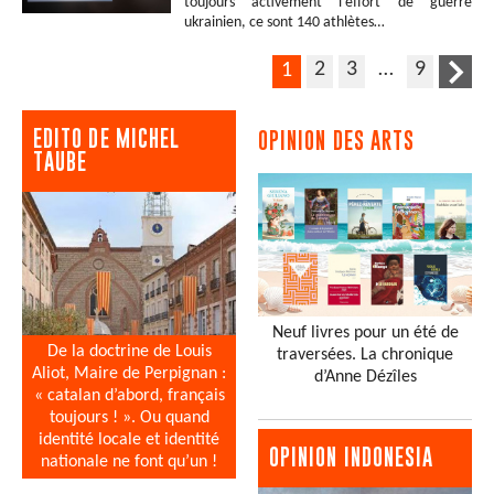
toujours activement l’effort de guerre
ukrainien, ce sont 140 athlètes…
2
3
…
9
1
EDITO DE MICHEL
OPINION DES ARTS
TAUBE
Neuf livres pour un été de
De la doctrine de Louis
traversées. La chronique
Aliot, Maire de Perpignan :
d’Anne Dézîles
« catalan d’abord, français
toujours ! ». Ou quand
identité locale et identité
OPINION INDONESIA
nationale ne font qu’un !