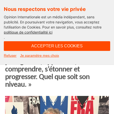
Nous respectons votre vie privée
Opinion Internationale est un média indépendant, sans
publicité. En poursuivant votre navigation, vous acceptez
l’utilisation de Cookies. Pour en savoir plus, consultez notre
Opinion Sport
politique de confidentialité ici
.
11H03 - samedi 27 avril 2024
ACCEPTER LES COOKIES
Thierry Rey : « Grâce au sport, on
Refuser
Je paramètre mes choix
peut grandir, apprendre,
comprendre, s’étonner et
progresser. Quel que soit son
niveau. »