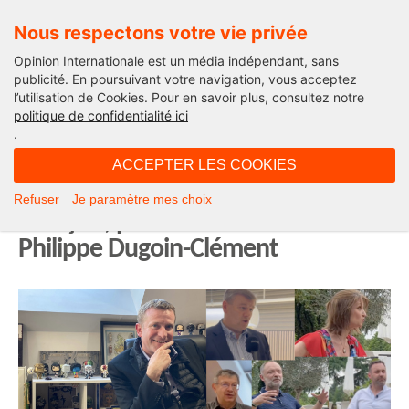
Nous respectons votre vie privée
Opinion Internationale est un média indépendant, sans
publicité. En poursuivant votre navigation, vous acceptez
l’utilisation de Cookies. Pour en savoir plus, consultez notre
Actualité
politique de confidentialité ici
.
15H28 - mercredi 22 novembre 2023
ACCEPTER LES COOKIES
Mennecy (Essonne) : paroles de
Refuser
Je paramètre mes choix
Français, parole du maire Jean-
Philippe Dugoin-Clément