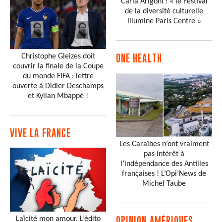
Carla Arigoni : « le Festival
de la diversité culturelle
illumine Paris Centre »
Christophe Gleizes doit
ONE HEALTH
couvrir la finale de la Coupe
du monde FIFA : lettre
ouverte à Didier Deschamps
et Kylian Mbappé !
VIVE LA FRANCE
Les Caraïbes n’ont vraiment
pas intérêt à
l’indépendance des Antilles
françaises ! L’Opi’News de
Michel Taube
Laïcité mon amour. L’édito
OPINION AMÉRIQUES