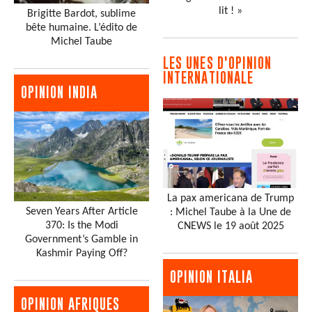
lit ! »
Brigitte Bardot, sublime
bête humaine. L’édito de
Michel Taube
LES UNES D'OPINION
INTERNATIONALE
OPINION INDIA
La pax americana de Trump
Seven Years After Article
: Michel Taube à la Une de
370: Is the Modi
CNEWS le 19 août 2025
Government’s Gamble in
Kashmir Paying Off?
OPINION ITALIA
OPINION AFRIQUES