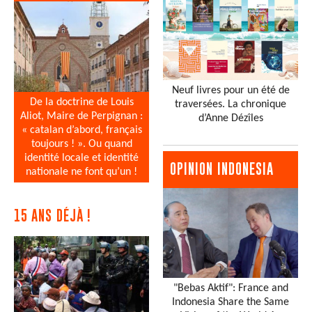
Neuf livres pour un été de
De la doctrine de Louis
traversées. La chronique
Aliot, Maire de Perpignan :
d’Anne Dézîles
« catalan d’abord, français
toujours ! ». Ou quand
identité locale et identité
OPINION INDONESIA
nationale ne font qu’un !
15 ANS DÉJÀ !
"Bebas Aktif": France and
Indonesia Share the Same