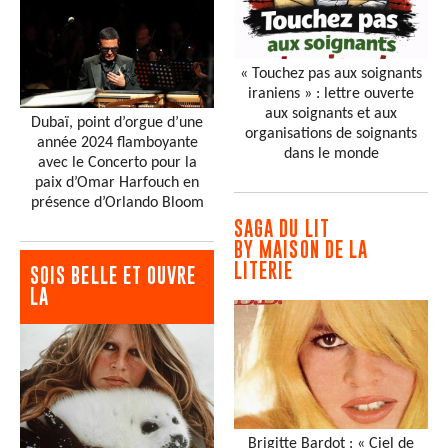
« Touchez pas aux soignants
iraniens » : lettre ouverte
aux soignants et aux
Dubaï, point d’orgue d’une
organisations de soignants
année 2024 flamboyante
dans le monde
avec le Concerto pour la
paix d’Omar Harfouch en
présence d’Orlando Bloom
SAGA DU LIT
BY MAISON DE LA
LITERIE
SOIS BELLE ET OUVRE
LA
Brigitte Bardot : « Ciel de