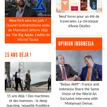
Neuf livres pour un été de
New-York sans les juifs ?
traversées. La chronique
Quand l’antisémitisme woke
d’Anne Dézîles
de Mamdani déferle déjà
sur The Big Apple. L’édito de
Michel Taube
OPINION INDONESIA
15 ANS DÉJÀ !
"Bebas Aktif": France and
Indonesia Share the Same
Vision of the World An
15 ans déjà ! Des machines
Exclusive Interview with
et des hommes : le deep
Mohamad Oemar,
learning, nouvelle frontière