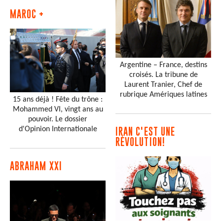
MAROC +
Argentine – France, destins
croisés. La tribune de
Laurent Tranier, Chef de
rubrique Amériques latines
15 ans déjà ! Fête du trône :
Mohammed VI, vingt ans au
pouvoir. Le dossier
d'Opinion Internationale
IRAN C'EST UNE
RÉVOLUTION!
ABRAHAM XXI