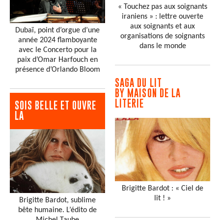
« Touchez pas aux soignants
iraniens » : lettre ouverte
aux soignants et aux
Dubaï, point d’orgue d’une
organisations de soignants
année 2024 flamboyante
dans le monde
avec le Concerto pour la
paix d’Omar Harfouch en
présence d’Orlando Bloom
SAGA DU LIT
BY MAISON DE LA
LITERIE
SOIS BELLE ET OUVRE
LA
Brigitte Bardot : « Ciel de
lit ! »
Brigitte Bardot, sublime
bête humaine. L’édito de
Michel Taube