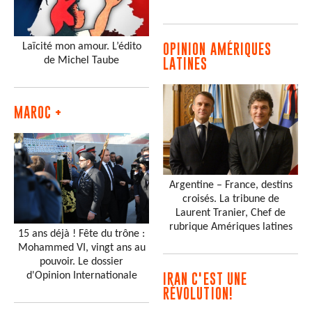
Laïcité mon amour. L’édito
OPINION AMÉRIQUES
de Michel Taube
LATINES
MAROC +
Argentine – France, destins
croisés. La tribune de
Laurent Tranier, Chef de
rubrique Amériques latines
15 ans déjà ! Fête du trône :
Mohammed VI, vingt ans au
pouvoir. Le dossier
d'Opinion Internationale
IRAN C'EST UNE
RÉVOLUTION!