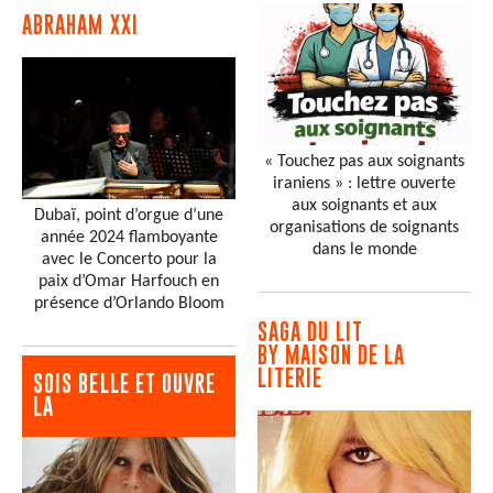
ABRAHAM XXI
« Touchez pas aux soignants
iraniens » : lettre ouverte
aux soignants et aux
Dubaï, point d’orgue d’une
organisations de soignants
année 2024 flamboyante
dans le monde
avec le Concerto pour la
paix d’Omar Harfouch en
présence d’Orlando Bloom
SAGA DU LIT
BY MAISON DE LA
LITERIE
SOIS BELLE ET OUVRE
LA