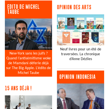
EDITO DE MICHEL
OPINION DES ARTS
TAUBE
Neuf livres pour un été de
New-York sans les juifs ?
traversées. La chronique
Quand l’antisémitisme woke
d’Anne Dézîles
de Mamdani déferle déjà
sur The Big Apple. L’édito de
Michel Taube
OPINION INDONESIA
15 ANS DÉJÀ !