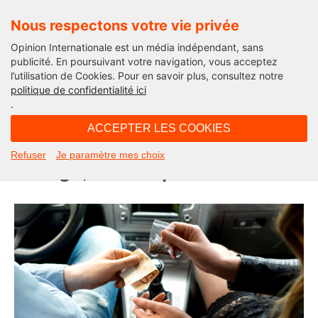
Nous respectons votre vie privée
Opinion Internationale est un média indépendant, sans
publicité. En poursuivant votre navigation, vous acceptez
l’utilisation de Cookies. Pour en savoir plus, consultez notre
Solutions pour la France
politique de confidentialité ici
.
13H00 - mercredi 2 mars 2022
ACCEPTER LES COOKIES
Trafic de stupéfiant : le cas du
Refuser
Je paramètre mes choix
Portugal, un exemple à suivre ?