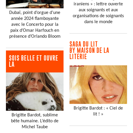
iraniens » : lettre ouverte
aux soignants et aux
Dubaï, point d’orgue d’une
organisations de soignants
année 2024 flamboyante
dans le monde
avec le Concerto pour la
paix d’Omar Harfouch en
présence d’Orlando Bloom
SAGA DU LIT
BY MAISON DE LA
LITERIE
SOIS BELLE ET OUVRE
LA
Brigitte Bardot : « Ciel de
lit ! »
Brigitte Bardot, sublime
bête humaine. L’édito de
Michel Taube