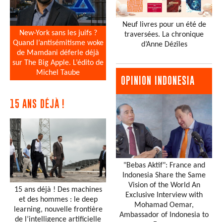
Neuf livres pour un été de
New-York sans les juifs ?
traversées. La chronique
Quand l’antisémitisme woke
d’Anne Dézîles
de Mamdani déferle déjà
sur The Big Apple. L’édito de
Michel Taube
OPINION INDONESIA
15 ANS DÉJÀ !
"Bebas Aktif": France and
Indonesia Share the Same
Vision of the World An
15 ans déjà ! Des machines
Exclusive Interview with
et des hommes : le deep
Mohamad Oemar,
learning, nouvelle frontière
Ambassador of Indonesia to
de l’intelligence artificielle