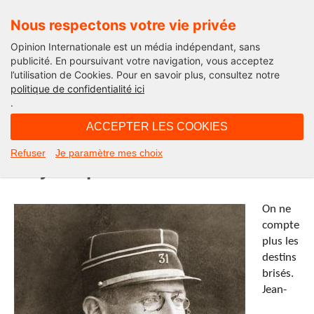
Nous respectons votre vie privée
Opinion Internationale est un média indépendant, sans
publicité. En poursuivant votre navigation, vous acceptez
l’utilisation de Cookies. Pour en savoir plus, consultez notre
La chronique de Jean-Philippe de Garate
politique de confidentialité ici
.
16H44 - lundi 17 janvier 2022
ACCEPTER LES COOKIES
Dreyfus, une déchirure française
Refuser
Je paramètre mes choix
toujours présente
On ne
compte
plus les
destins
brisés.
Jean-