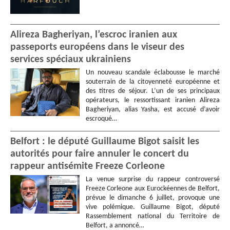
Alireza Bagheriyan, l’escroc iranien aux
passeports européens dans le viseur des
services spéciaux ukrainiens
Un nouveau scandale éclabousse le marché
souterrain de la citoyenneté européenne et
des titres de séjour. L’un de ses principaux
opérateurs, le ressortissant iranien Alireza
Bagheriyan, alias Yasha, est accusé d’avoir
escroqué…
Belfort : le député Guillaume Bigot saisit les
autorités pour faire annuler le concert du
rappeur antisémite Freeze Corleone
La venue surprise du rappeur controversé
Freeze Corleone aux Eurockéennes de Belfort,
prévue le dimanche 6 juillet, provoque une
vive polémique. Guillaume Bigot, député
Rassemblement national du Territoire de
Belfort, a annoncé…