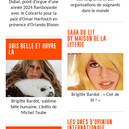
Dubaï, point d’orgue d’une
organisations de soignants
année 2024 flamboyante
dans le monde
avec le Concerto pour la
paix d’Omar Harfouch en
présence d’Orlando Bloom
SAGA DU LIT
BY MAISON DE LA
LITERIE
SOIS BELLE ET OUVRE
LA
Brigitte Bardot : « Ciel de
lit ! »
Brigitte Bardot, sublime
bête humaine. L’édito de
Michel Taube
LES UNES D'OPINION
INTERNATIONALE