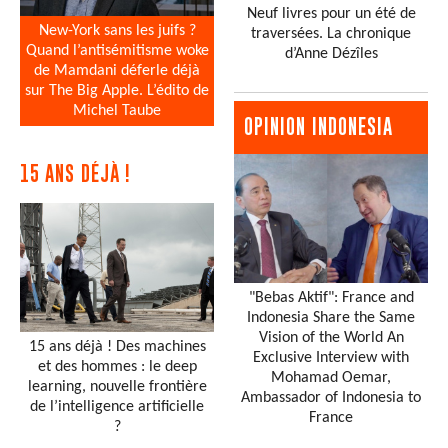
Neuf livres pour un été de
New-York sans les juifs ?
traversées. La chronique
Quand l’antisémitisme woke
d’Anne Dézîles
de Mamdani déferle déjà
sur The Big Apple. L’édito de
Michel Taube
OPINION INDONESIA
15 ANS DÉJÀ !
"Bebas Aktif": France and
Indonesia Share the Same
Vision of the World An
15 ans déjà ! Des machines
Exclusive Interview with
et des hommes : le deep
Mohamad Oemar,
learning, nouvelle frontière
Ambassador of Indonesia to
de l’intelligence artificielle
France
?