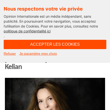
Nous respectons votre vie privée
Opinion Internationale est un média indépendant, sans
publicité. En poursuivant votre navigation, vous acceptez
l’utilisation de Cookies. Pour en savoir plus, consultez notre
Actualité
politique de confidentialité ici
.
12H36 - mardi 29 juin 2021
ACCEPTER LES COOKIES
Abstentionnisme ou le grand
Refuser
Je paramètre mes choix
paradoxe français. Tribune d’Ella
Kelian