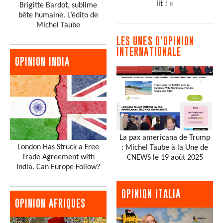
lit ! »
Brigitte Bardot, sublime
bête humaine. L’édito de
Michel Taube
LES UNES D'OPINION
INTERNATIONALE
OPINION INDIA
La pax americana de Trump
London Has Struck a Free
: Michel Taube à la Une de
Trade Agreement with
CNEWS le 19 août 2025
India. Can Europe Follow?
OPINION ITALIA
OPINION AFRIQUES