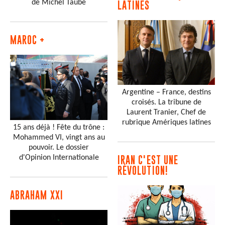
de Michel Taube
LATINES
MAROC +
Argentine – France, destins
croisés. La tribune de
Laurent Tranier, Chef de
rubrique Amériques latines
15 ans déjà ! Fête du trône :
Mohammed VI, vingt ans au
pouvoir. Le dossier
d'Opinion Internationale
IRAN C'EST UNE
RÉVOLUTION!
ABRAHAM XXI