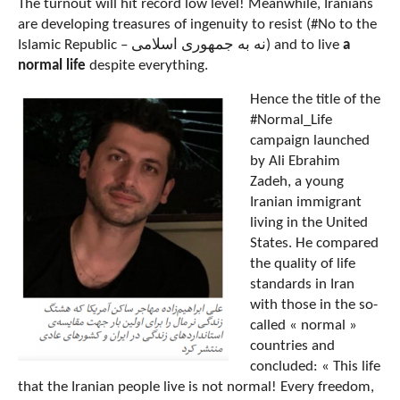
The turnout will hit record low level! Meanwhile, Iranians
are developing treasures of ingenuity to resist (#No to the
Islamic Republic –
نه به جمهوری اسلامی
) and to live
a
normal life
despite everything.
Hence the title of the
#Normal_Life
campaign launched
by Ali Ebrahim
Zadeh, a young
Iranian immigrant
living in the United
States. He compared
the quality of life
standards in Iran
with those in the so-
called « normal »
countries and
concluded: « This life
that the Iranian people live is not normal! Every freedom,