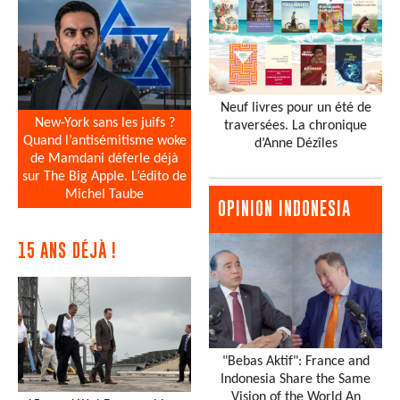
Neuf livres pour un été de
New-York sans les juifs ?
traversées. La chronique
Quand l’antisémitisme woke
d’Anne Dézîles
de Mamdani déferle déjà
sur The Big Apple. L’édito de
Michel Taube
OPINION INDONESIA
15 ANS DÉJÀ !
"Bebas Aktif": France and
Indonesia Share the Same
Vision of the World An