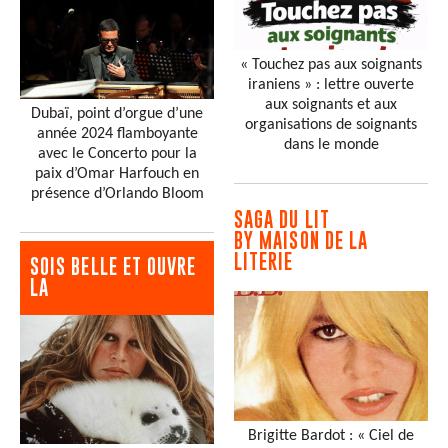
« Touchez pas aux soignants
iraniens » : lettre ouverte
aux soignants et aux
Dubaï, point d’orgue d’une
organisations de soignants
année 2024 flamboyante
dans le monde
avec le Concerto pour la
paix d’Omar Harfouch en
présence d’Orlando Bloom
SAGA DU LIT
BY MAISON DE LA
LITERIE
SOIS BELLE ET OUVRE
LA
Brigitte Bardot : « Ciel de