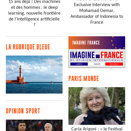
15 ans déjà ! Des machines
Exclusive Interview with
et des hommes : le deep
Mohamad Oemar,
learning, nouvelle frontière
Ambassador of Indonesia to
de l’intelligence artificielle
France
?
LA RUBRIQUE BLEUE
PARIS MONDE
OPINION SPORT
Carla Arigoni : « le Festival