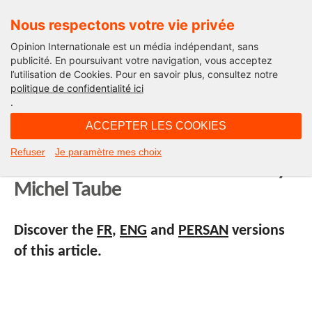
Nous respectons votre vie privée
Opinion Internationale est un média indépendant, sans
publicité. En poursuivant votre navigation, vous acceptez
l’utilisation de Cookies. Pour en savoir plus, consultez notre
Iran
politique de confidentialité ici
.
02H30 - samedi 19 juin 2021
ACCEPTER LES COOKIES
Designation of the President in
Refuser
Je paramètre mes choix
Iran: some true facts… Editorial by
Michel Taube
Discover the
FR
,
ENG
and
PERSAN
versions
of this article.