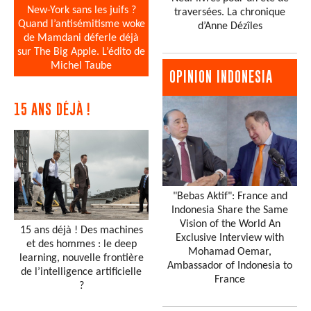
New-York sans les juifs ?
traversées. La chronique
Quand l’antisémitisme woke
d’Anne Dézîles
de Mamdani déferle déjà
sur The Big Apple. L’édito de
Michel Taube
OPINION INDONESIA
15 ANS DÉJÀ !
"Bebas Aktif": France and
Indonesia Share the Same
Vision of the World An
15 ans déjà ! Des machines
Exclusive Interview with
et des hommes : le deep
Mohamad Oemar,
learning, nouvelle frontière
Ambassador of Indonesia to
de l’intelligence artificielle
France
?