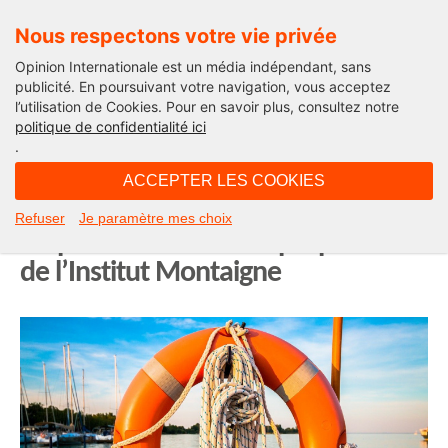
Nous respectons votre vie privée
Opinion Internationale est un média indépendant, sans
publicité. En poursuivant votre navigation, vous acceptez
l’utilisation de Cookies. Pour en savoir plus, consultez notre
International
politique de confidentialité ici
.
09H43 - lundi 14 décembre 2020
ACCEPTER LES COOKIES
30 milliards d’euros pour soutenir
Refuser
Je paramètre mes choix
les plus modestes : les propositions
de l’Institut Montaigne