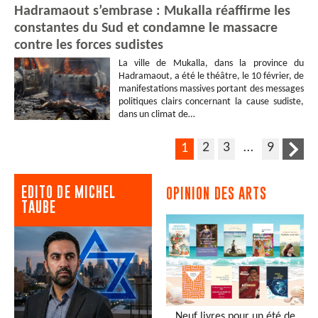
Hadramaout s’embrase : Mukalla réaffirme les
constantes du Sud et condamne le massacre
contre les forces sudistes
La ville de Mukalla, dans la province du
Hadramaout, a été le théâtre, le 10 février, de
manifestations massives portant des messages
politiques clairs concernant la cause sudiste,
dans un climat de…
2
3
…
9
1
EDITO DE MICHEL
OPINION DES ARTS
TAUBE
Neuf livres pour un été de