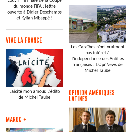
couvrir la finale de la Coupe
du monde FIFA : lettre
ouverte à Didier Deschamps
et Kylian Mbappé !
VIVE LA FRANCE
Les Caraïbes n’ont vraiment
pas intérêt à
l’indépendance des Antilles
françaises ! L’Opi’News de
Michel Taube
Laïcité mon amour. L’édito
OPINION AMÉRIQUES
de Michel Taube
LATINES
MAROC +