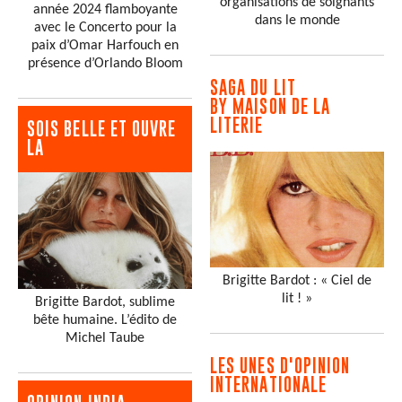
organisations de soignants
année 2024 flamboyante
dans le monde
avec le Concerto pour la
paix d’Omar Harfouch en
présence d’Orlando Bloom
SAGA DU LIT
BY MAISON DE LA
LITERIE
SOIS BELLE ET OUVRE
LA
Brigitte Bardot : « Ciel de
lit ! »
Brigitte Bardot, sublime
bête humaine. L’édito de
Michel Taube
LES UNES D'OPINION
INTERNATIONALE