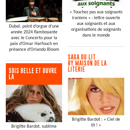
« Touchez pas aux soignants
iraniens » : lettre ouverte
aux soignants et aux
Dubaï, point d’orgue d’une
organisations de soignants
année 2024 flamboyante
dans le monde
avec le Concerto pour la
paix d’Omar Harfouch en
présence d’Orlando Bloom
SAGA DU LIT
BY MAISON DE LA
LITERIE
SOIS BELLE ET OUVRE
LA
Brigitte Bardot : « Ciel de
lit ! »
Brigitte Bardot, sublime