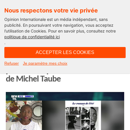
Nous respectons votre vie privée
Opinion Internationale est un média indépendant, sans
publicité. En poursuivant votre navigation, vous acceptez
l’utilisation de Cookies. Pour en savoir plus, consultez notre
Edito
politique de confidentialité ici
.
10H08 - mardi 1 septembre 2020
ACCEPTER LES COOKIES
La victime Obono. Un premier rôle
Refuser
Je paramètre mes choix
pour une députée racialiste. L’édito
de Michel Taube