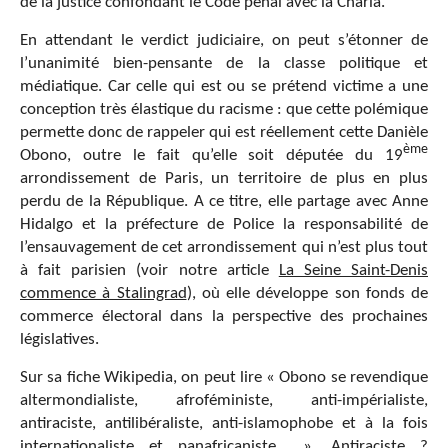
de la justice confondant le Code pénal avec la Charia.
En attendant le verdict judiciaire, on peut s’étonner de
l’unanimité bien-pensante de la classe politique et
médiatique. Car celle qui est ou se prétend victime a une
conception très élastique du racisme : que cette polémique
permette donc de rappeler qui est réellement cette Danièle
ème
Obono, outre le fait qu’elle soit députée du 19
arrondissement de Paris, un territoire de plus en plus
perdu de la République. A ce titre, elle partage avec Anne
Hidalgo et la préfecture de Police la responsabilité de
l’ensauvagement de cet arrondissement qui n’est plus tout
à fait parisien (voir notre article
La Seine Saint-Denis
commence à Stalingrad
), où elle développe son fonds de
commerce électoral dans la perspective des prochaines
législatives.
Sur sa fiche Wikipedia, on peut lire « Obono se revendique
altermondialiste, afroféministe, anti-impérialiste,
antiraciste, antilibéraliste, anti-islamophobe et à la fois
internationaliste et panafricaniste… ». Antiraciste ?