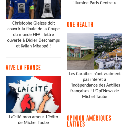
illumine Paris Centre »
Christophe Gleizes doit
ONE HEALTH
couvrir la finale de la Coupe
du monde FIFA : lettre
ouverte à Didier Deschamps
et Kylian Mbappé !
VIVE LA FRANCE
Les Caraïbes n’ont vraiment
pas intérêt à
l’indépendance des Antilles
françaises ! L’Opi’News de
Michel Taube
Laïcité mon amour. L’édito
OPINION AMÉRIQUES
de Michel Taube
LATINES