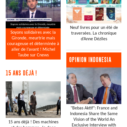
Neuf livres pour un été de
Soyons solidaires avec la
traversées. La chronique
Gironde, meurtrie mais
d’Anne Dézîles
courageuse et déterminée à
aller de l’avant ! Michel
Taube sur Cnews
OPINION INDONESIA
15 ANS DÉJÀ !
"Bebas Aktif": France and
Indonesia Share the Same
Vision of the World An
15 ans déjà ! Des machines
Exclusive Interview with