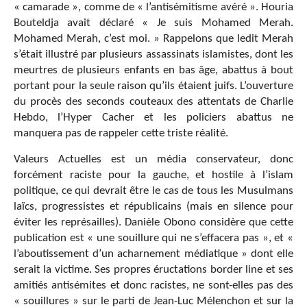
« camarade », comme de « l’antisémitisme avéré ». Houria
Bouteldja avait déclaré « Je suis Mohamed Merah.
Mohamed Merah, c’est moi. » Rappelons que ledit Merah
s’était illustré par plusieurs assassinats islamistes, dont les
meurtres de plusieurs enfants en bas âge, abattus à bout
portant pour la seule raison qu’ils étaient juifs. L’ouverture
du procès des seconds couteaux des attentats de Charlie
Hebdo, l’Hyper Cacher et les policiers abattus ne
manquera pas de rappeler cette triste réalité.
Valeurs Actuelles est un média conservateur, donc
forcément raciste pour la gauche, et hostile à l’islam
politique, ce qui devrait être le cas de tous les Musulmans
laïcs, progressistes et républicains (mais en silence pour
éviter les représailles). Danièle Obono considère que cette
publication est « une souillure qui ne s’effacera pas », et «
l’aboutissement d’un acharnement médiatique » dont elle
serait la victime. Ses propres éructations border line et ses
amitiés antisémites et donc racistes, ne sont-elles pas des
« souillures » sur le parti de Jean-Luc Mélenchon et sur la