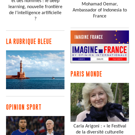
et des hommes : le deep
Mohamad Oemar,
learning, nouvelle frontière
Ambassador of Indonesia to
de l’intelligence artificielle
France
?
LA RUBRIQUE BLEUE
PARIS MONDE
OPINION SPORT
Carla Arigoni : « le Festival
de la diversité culturelle