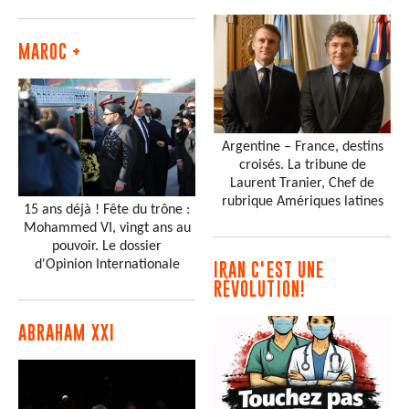
MAROC +
Argentine – France, destins
croisés. La tribune de
Laurent Tranier, Chef de
rubrique Amériques latines
15 ans déjà ! Fête du trône :
Mohammed VI, vingt ans au
pouvoir. Le dossier
d'Opinion Internationale
IRAN C'EST UNE
RÉVOLUTION!
ABRAHAM XXI