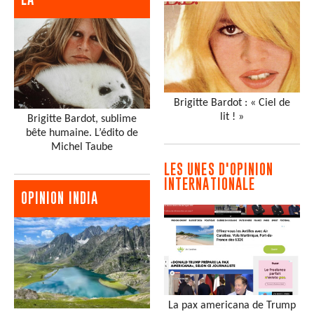
Brigitte Bardot : « Ciel de
lit ! »
Brigitte Bardot, sublime
bête humaine. L’édito de
Michel Taube
LES UNES D'OPINION
INTERNATIONALE
OPINION INDIA
La pax americana de Trump