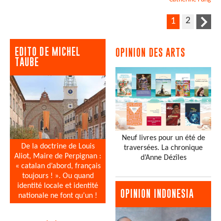
2
1
EDITO DE MICHEL
OPINION DES ARTS
TAUBE
Neuf livres pour un été de
De la doctrine de Louis
traversées. La chronique
Aliot, Maire de Perpignan :
d’Anne Dézîles
« catalan d’abord, français
toujours ! ». Ou quand
identité locale et identité
OPINION INDONESIA
nationale ne font qu’un !