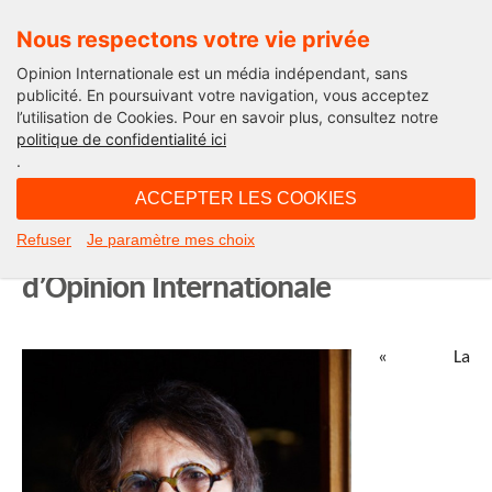
Nous respectons votre vie privée
Opinion Internationale est un média indépendant, sans
publicité. En poursuivant votre navigation, vous acceptez
l’utilisation de Cookies. Pour en savoir plus, consultez notre
Marraines & Parrains d'Opinion
politique de confidentialité ici
Internationale
.
ACCEPTER LES COOKIES
13H00 - jeudi 9 juillet 2020
Refuser
Je paramètre mes choix
Ghislaine Alajouanine, marraine
d’Opinion Internationale
« La