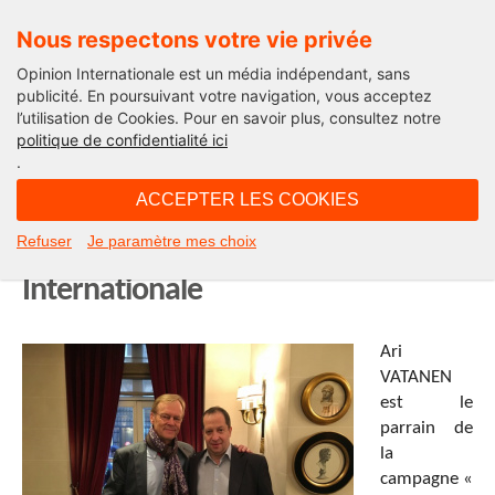
Nous respectons votre vie privée
Opinion Internationale est un média indépendant, sans
publicité. En poursuivant votre navigation, vous acceptez
l’utilisation de Cookies. Pour en savoir plus, consultez notre
Marraines & Parrains d'Opinion
politique de confidentialité ici
Internationale
.
ACCEPTER LES COOKIES
09H46 - mercredi 1 juillet 2020
Refuser
Je paramètre mes choix
Ari Vatanen, parrain d’Opinion
Internationale
Ari
VATANEN
est le
parrain de
la
campagne «