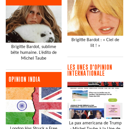
Brigitte Bardot : « Ciel de
lit ! »
Brigitte Bardot, sublime
bête humaine. L’édito de
Michel Taube
LES UNES D'OPINION
INTERNATIONALE
OPINION INDIA
La pax americana de Trump
London Has Struck a Free