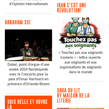
d'Opinion Internationale
IRAN C'EST UNE
RÉVOLUTION!
ABRAHAM XXI
« Touchez pas aux soignants
iraniens » : lettre ouverte
aux soignants et aux
Dubaï, point d’orgue d’une
organisations de soignants
année 2024 flamboyante
dans le monde
avec le Concerto pour la
paix d’Omar Harfouch en
présence d’Orlando Bloom
SAGA DU LIT
BY MAISON DE LA
LITERIE
SOIS BELLE ET OUVRE
LA