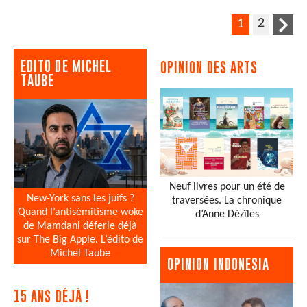
2
1
EDITO DE MICHEL
OPINION DES ARTS
TAUBE
Neuf livres pour un été de
New-York sans les juifs ?
traversées. La chronique
Quand l’antisémitisme woke
d’Anne Dézîles
de Mamdani déferle déjà
sur The Big Apple. L’édito de
Michel Taube
OPINION INDONESIA
15 ANS DÉJÀ !