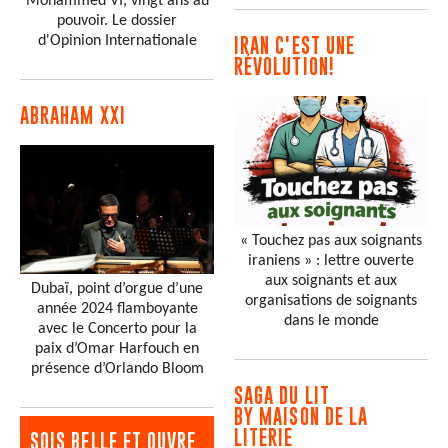
Mohammed VI, vingt ans au
pouvoir. Le dossier
d'Opinion Internationale
IRAN C'EST UNE
RÉVOLUTION!
ABRAHAM XXI
« Touchez pas aux soignants
iraniens » : lettre ouverte
aux soignants et aux
Dubaï, point d’orgue d’une
organisations de soignants
année 2024 flamboyante
dans le monde
avec le Concerto pour la
paix d’Omar Harfouch en
présence d’Orlando Bloom
SAGA DU LIT
BY MAISON DE LA
LITERIE
SOIS BELLE ET OUVRE