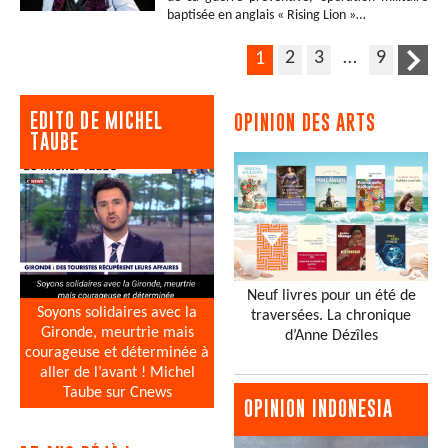
baptisée en anglais « Rising Lion »…
2
3
…
9
1
EDITO DE MICHEL
OPINION DES ARTS
TAUBE
Neuf livres pour un été de
Soyons solidaires avec la
traversées. La chronique
Gironde, meurtrie mais
d’Anne Dézîles
courageuse et déterminée à
aller de l’avant ! Michel
Taube sur Cnews
OPINION INDONESIA