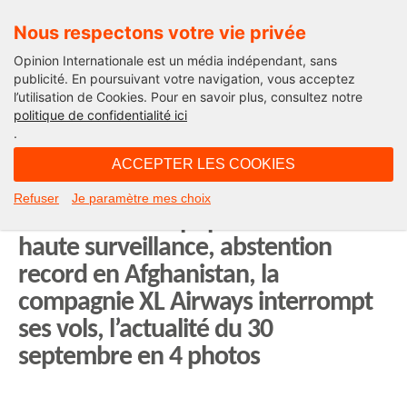
Nous respectons votre vie privée
Opinion Internationale est un média indépendant, sans
publicité. En poursuivant votre navigation, vous acceptez
l’utilisation de Cookies. Pour en savoir plus, consultez notre
Actualité
politique de confidentialité ici
.
17H40 - lundi 30 septembre 2019
ACCEPTER LES COOKIES
Ultime adieu à Jacques Chirac, 70
Refuser
Je paramètre mes choix
ans de la Chine populaire sous
haute surveillance, abstention
record en Afghanistan, la
compagnie XL Airways interrompt
ses vols, l’actualité du 30
septembre en 4 photos