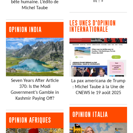
lit ! »
bête humaine. L’édito de
Michel Taube
LES UNES D'OPINION
INTERNATIONALE
OPINION INDIA
Seven Years After Article
La pax americana de Trump
370: Is the Modi
: Michel Taube à la Une de
Government’s Gamble in
CNEWS le 19 août 2025
Kashmir Paying Off?
OPINION ITALIA
OPINION AFRIQUES