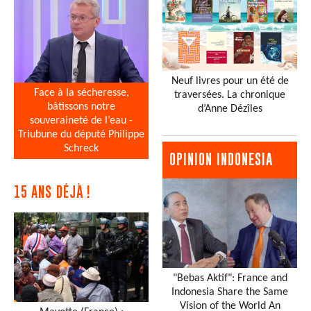
Neuf livres pour un été de
Face à la sécheresse,
traversées. La chronique
bâtissons notre
d’Anne Dézîles
souveraineté de l’eau -
Triubune du député Philippe
Schreck
OPINION INDONESIA
15 ANS DÉJÀ !
"Bebas Aktif": France and
Indonesia Share the Same
Vision of the World An