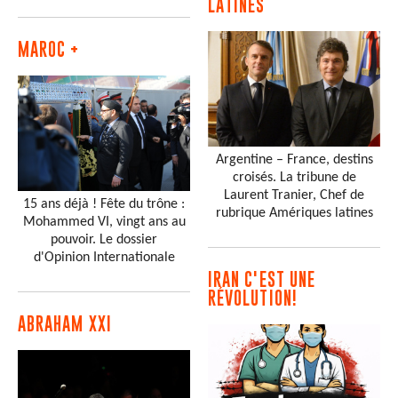
LATINES
MAROC +
Argentine – France, destins
croisés. La tribune de
Laurent Tranier, Chef de
15 ans déjà ! Fête du trône :
rubrique Amériques latines
Mohammed VI, vingt ans au
pouvoir. Le dossier
d'Opinion Internationale
IRAN C'EST UNE
RÉVOLUTION!
ABRAHAM XXI