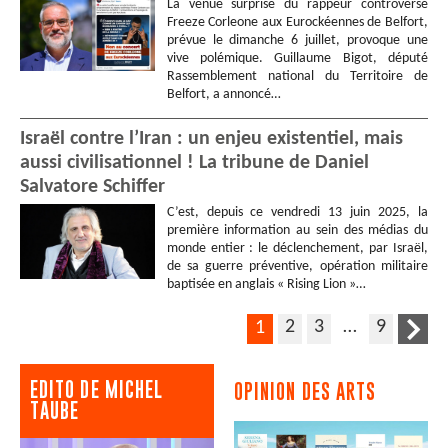
La venue surprise du rappeur controversé
Freeze Corleone aux Eurockéennes de Belfort,
prévue le dimanche 6 juillet, provoque une
vive polémique. Guillaume Bigot, député
Rassemblement national du Territoire de
Belfort, a annoncé…
Israël contre l’Iran : un enjeu existentiel, mais
aussi civilisationnel ! La tribune de Daniel
Salvatore Schiffer
C’est, depuis ce vendredi 13 juin 2025, la
première information au sein des médias du
monde entier : le déclenchement, par Israël,
de sa guerre préventive, opération militaire
baptisée en anglais « Rising Lion »…
2
3
…
9
1
EDITO DE MICHEL
OPINION DES ARTS
TAUBE