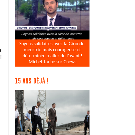
Soyons solidaires avec la Gironde,
meurtrie mais courageuse et
s
déterminée à aller de l’avant !
i
Michel Taube sur Cnews
15 ANS DÉJÀ !