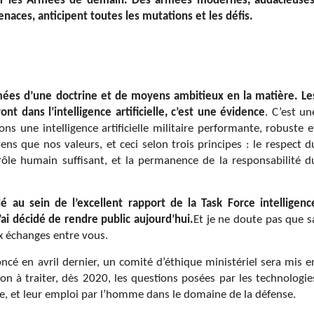
tir les Armées de demain. Des armées modernes, audacieuses
naces, anticipent toutes les mutations et les défis.
rmées d’une doctrine et de moyens ambitieux en la matière. Le
nt dans l’intelligence artificielle, c’est une évidence
. C’est un
s une intelligence artificielle militaire performante, robuste e
ns que nos valeurs, et ceci selon trois principes : le respect d
trôle humain suffisant, et la permanence de la responsabilité d
lé au sein de l’excellent rapport de la Task Force intelligenc
’ai décidé de rendre public aujourd’hui.
Et je ne doute pas que s
x échanges entre vous.
ncé en avril dernier, un comité d’éthique ministériel sera mis e
tion à traiter, dès 2020, les questions posées par les technologie
lle, et leur emploi par l’homme dans le domaine de la défense.