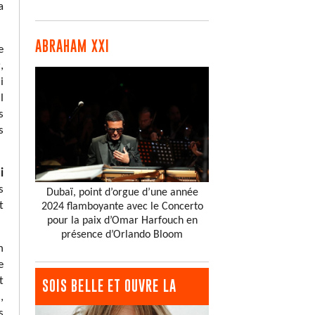
a
ABRAHAM XXI
e
s
,
i
l
s
s
i
s
Dubaï, point d’orgue d’une année
t
2024 flamboyante avec le Concerto
pour la paix d’Omar Harfouch en
présence d’Orlando Bloom
n
e
t
SOIS BELLE ET OUVRE LA
,
s