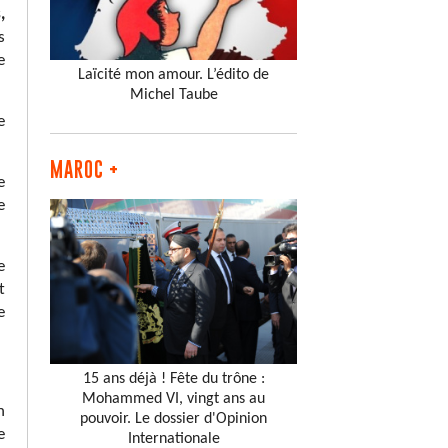
,
s
e
Laïcité mon amour. L’édito de
Michel Taube
e
MAROC +
e
e
e
t
e
15 ans déjà ! Fête du trône :
Mohammed VI, vingt ans au
n
pouvoir. Le dossier d'Opinion
e
Internationale