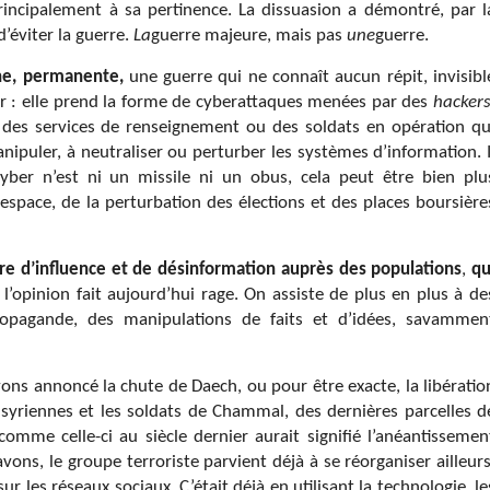
 principalement à sa pertinence. La dissuasion a démontré, par l
d’éviter la guerre.
La
guerre majeure, mais pas
une
guerre.
une, permanente,
une guerre qui ne connaît aucun répit, invisibl
er : elle prend la forme de cyberattaques menées par des
hacker
ts des services de renseignement ou des soldats en opération qu
ipuler, à neutraliser ou perturber les systèmes d’information. I
cyber n’est ni un missile ni un obus, cela peut être bien plu
espace, de la perturbation des élections et des places boursière
rre d’influence et de désinformation auprès des populations
,
qu
e l’opinion fait aujourd’hui rage. On assiste de plus en plus à de
opagande, des manipulations de faits et d’idées, savammen
ons annoncé la chute de Daech, ou pour être exacte, la libératio
s syriennes et les soldats de Chammal, des dernières parcelles d
 comme celle-ci au siècle dernier aurait signifié l’anéantissemen
avons, le groupe terroriste parvient déjà à se réorganiser ailleurs
ur les réseaux sociaux. C’était déjà en utilisant la technologie, le