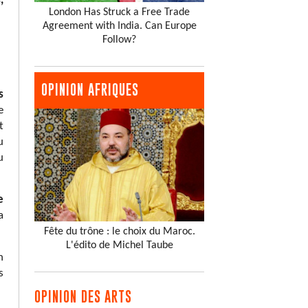
,
London Has Struck a Free Trade
Agreement with India. Can Europe
Follow?
OPINION AFRIQUES
s
e
t
u
u
e
a
Fête du trône : le choix du Maroc.
L'édito de Michel Taube
n
s
OPINION DES ARTS