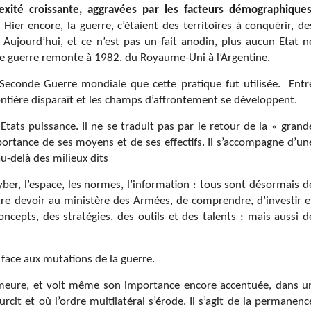
ité croissante, aggravées par les facteurs démographiques
.
Hier encore, la guerre, c’étaient des territoires à conquérir, de
. Aujourd’hui, et ce n’est pas un fait anodin, plus aucun Etat n
n de guerre remonte à 1982, du Royaume-Uni à l’Argentine.
a Seconde Guerre mondiale que cette pratique fut utilisée.
Entr
 frontière disparaît et les champs d’affrontement se développent.
tats puissance. Il ne se traduit pas par le retour de la « grand
mportance de ses moyens et de ses effectifs. Il s’accompagne d’un
u-delà des milieux dits
yber, l’espace, les normes, l’information : tous sont désormais d
tre devoir au ministère des Armées, de comprendre, d’investir e
ncepts, des stratégies, des outils et des talents ; mais aussi d
 face aux mutations de la guerre.
meure, et voit même son importance encore accentuée, dans u
cit et où l’ordre multilatéral s’érode. Il s’agit de la permanenc