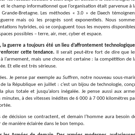
er et le champ informationnel que l’organisation était parvenue à l
a Grande-Bretagne. Les méthodes « 3.0 » de Daech témoignen
 guerre mais où les progrès sont exponentiels. Nous somme
ontations hybrides, où se conjuguent tous les moyens disponibles
aces possibles – terre, air, mer, cyber et espace.
, la guerre a toujours été un lieu d’affrontement technologique
renforcer cette tendance.
Il serait peut-être fort de dire que le
 à l’armement, mais une chose est certaine : la compétition de l
e. Et elle est très sérieuse.
uées. Je pense par exemple au
Suffren
, notre nouveau sous-mari
 de la République en juillet : c’est un bijou de technologie, conç
é la plus totale et jusqu’alors inégalée. Je pense aussi aux arme
 minutes, à des vitesses inédites de 6 000 à 7 000 kilomètres pa
ortée.
ps de décision se contractent, et demain l’homme aura besoin d
agir de manière éclairée dans le bon tempo.