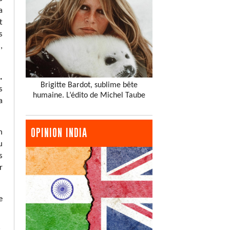
a
t
s
,
.
Brigitte Bardot, sublime bête
s
humaine. L’édito de Michel Taube
a
OPINION INDIA
n
u
s
r
e