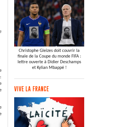
e
Christophe Gleizes doit couvrir la
finale de la Coupe du monde FIFA :
lettre ouverte à Didier Deschamps
et Kylian Mbappé !
e
:
e
VIVE LA FRANCE
e
e
e