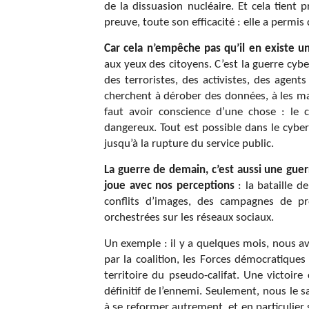
de la dissuasion nucléaire. Et cela tient
preuve, toute son efficacité : elle a permis 
Car cela n’empêche pas qu’il en existe 
aux yeux des citoyens. C’est la guerre cyb
des terroristes, des activistes, des agen
cherchent à dérober des données, à les man
faut avoir conscience d’une chose : le 
dangereux. Tout est possible dans le cyber
jusqu’à la rupture du service public.
La guerre de demain, c’est aussi une gue
joue avec nos perceptions
: la bataille d
conflits d’images, des campagnes de pr
orchestrées sur les réseaux sociaux.
Un exemple : il y a quelques mois, nous av
par la coalition, les Forces démocratique
territoire du pseudo-califat. Une victoire
définitif de l’ennemi. Seulement, nous le s
à se reformer autrement, et en particulier s