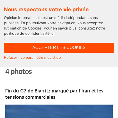
Nous respectons votre vie privée
Opinion Internationale est un média indépendant, sans
publicité. En poursuivant votre navigation, vous acceptez
l’utilisation de Cookies. Pour en savoir plus, consultez notre
Actualité
politique de confidentialité ici
.
17H51 - lundi 26 août 2019
ACCEPTER LES COOKIES
G7, Trump, Cachemire indien,
Refuser
Je paramètre mes choix
Bolsonaro, l’actualité du 26 août en
4 photos
Fin du G7 de Biarritz marqué par l’Iran et les
tensions commerciales