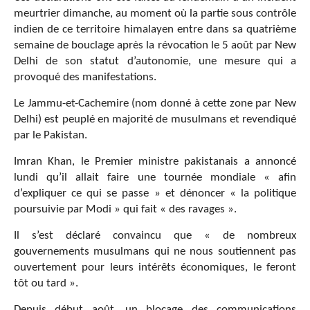
meurtrier dimanche, au moment où la partie sous contrôle
indien de ce territoire himalayen entre dans sa quatrième
semaine de bouclage après la révocation le 5 août par New
Delhi de son statut d’autonomie, une mesure qui a
provoqué des manifestations.
Le Jammu-et-Cachemire (nom donné à cette zone par New
Delhi) est peuplé en majorité de musulmans et revendiqué
par le Pakistan.
Imran Khan, le Premier ministre pakistanais a annoncé
lundi qu’il allait faire une tournée mondiale « afin
d’expliquer ce qui se passe » et dénoncer « la politique
poursuivie par Modi » qui fait « des ravages ».
Il s’est déclaré convaincu que « de nombreux
gouvernements musulmans qui ne nous soutiennent pas
ouvertement pour leurs intérêts économiques, le feront
tôt ou tard ».
Depuis début août, un blocage des communications