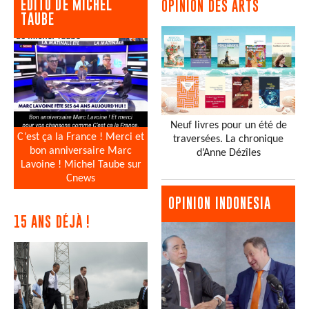
EDITO DE MICHEL
OPINION DES ARTS
TAUBE
Neuf livres pour un été de
C’est ça la France ! Merci et
traversées. La chronique
bon anniversaire Marc
d’Anne Dézîles
Lavoine ! Michel Taube sur
Cnews
OPINION INDONESIA
15 ANS DÉJÀ !