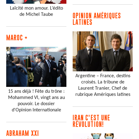
Laïcité mon amour. L’édito
de Michel Taube
OPINION AMÉRIQUES
LATINES
MAROC +
Argentine – France, destins
croisés. La tribune de
Laurent Tranier, Chef de
15 ans déjà ! Fête du trône :
rubrique Amériques latines
Mohammed VI, vingt ans au
pouvoir. Le dossier
d'Opinion Internationale
IRAN C'EST UNE
RÉVOLUTION!
ABRAHAM XXI