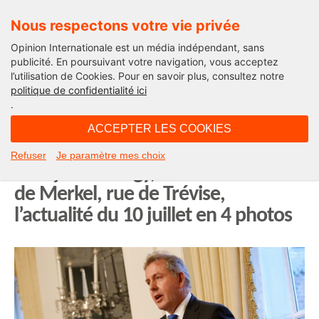
Nous respectons votre vie privée
Opinion Internationale est un média indépendant, sans
publicité. En poursuivant votre navigation, vous acceptez
l’utilisation de Cookies. Pour en savoir plus, consultez notre
Actualité
politique de confidentialité ici
.
19H09 - mercredi 10 juillet 2019
ACCEPTER LES COOKIES
Relations anglo-américaines,
Refuser
Je paramètre mes choix
François de Rugy, les tremblements
de Merkel, rue de Trévise,
l’actualité du 10 juillet en 4 photos