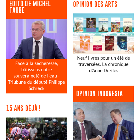
EDITO DE MICHEL
OPINION DES ARTS
TAUBE
Neuf livres pour un été de
Face à la sécheresse,
traversées. La chronique
bâtissons notre
d’Anne Dézîles
souveraineté de l’eau -
Triubune du député Philippe
Schreck
OPINION INDONESIA
15 ANS DÉJÀ !