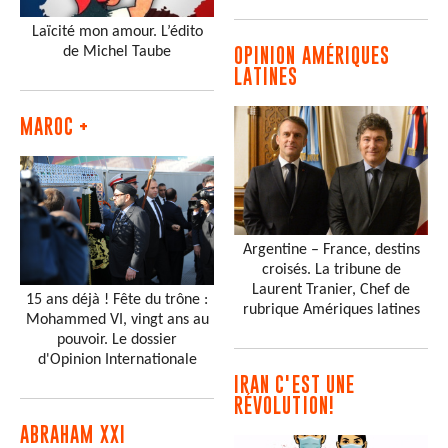
Laïcité mon amour. L’édito
de Michel Taube
OPINION AMÉRIQUES
LATINES
MAROC +
Argentine – France, destins
croisés. La tribune de
Laurent Tranier, Chef de
15 ans déjà ! Fête du trône :
rubrique Amériques latines
Mohammed VI, vingt ans au
pouvoir. Le dossier
d'Opinion Internationale
IRAN C'EST UNE
RÉVOLUTION!
ABRAHAM XXI