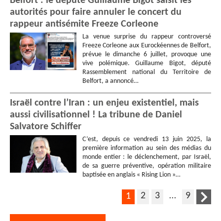
Belfort : le député Guillaume Bigot saisit les
autorités pour faire annuler le concert du
rappeur antisémite Freeze Corleone
La venue surprise du rappeur controversé
Freeze Corleone aux Eurockéennes de Belfort,
prévue le dimanche 6 juillet, provoque une
vive polémique. Guillaume Bigot, député
Rassemblement national du Territoire de
Belfort, a annoncé…
Israël contre l’Iran : un enjeu existentiel, mais
aussi civilisationnel ! La tribune de Daniel
Salvatore Schiffer
C’est, depuis ce vendredi 13 juin 2025, la
première information au sein des médias du
monde entier : le déclenchement, par Israël,
de sa guerre préventive, opération militaire
baptisée en anglais « Rising Lion »…
2
3
…
9
1