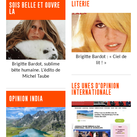
LITERIE
SOIS BELLE ET OUVRE
LA
Brigitte Bardot : « Ciel de
lit ! »
Brigitte Bardot, sublime
bête humaine. L’édito de
Michel Taube
LES UNES D'OPINION
INTERNATIONALE
OPINION INDIA