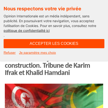
Nous respectons votre vie privée
Opinion Internationale est un média indépendant, sans
publicité. En poursuivant votre navigation, vous acceptez
l’utilisation de Cookies. Pour en savoir plus, consultez notre
International
politique de confidentialité ici
.
07H40 - jeudi 28 février 2019
ACCEPTER LES COOKIES
L’UMA (Union du Maghreb Arabe) :
Refuser
Je paramètre mes choix
un chantier toujours en
construction. Tribune de Karim
Ifrak et Khalid Hamdani