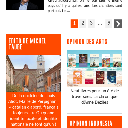
Riyad aujourd’hui, on ne voit plus le même
pays qu’il y a quinze ans. Les chantiers sont
partout. Les…
2
3
…
9
1
EDITO DE MICHEL
OPINION DES ARTS
TAUBE
Neuf livres pour un été de
De la doctrine de Louis
traversées. La chronique
Aliot, Maire de Perpignan :
d’Anne Dézîles
« catalan d’abord, français
toujours ! ». Ou quand
identité locale et identité
OPINION INDONESIA
nationale ne font qu’un !