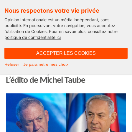
Nous respectons votre vie privée
Opinion Internationale est un média indépendant, sans
publicité. En poursuivant votre navigation, vous acceptez
l’utilisation de Cookies. Pour en savoir plus, consultez notre
International
politique de confidentialité ici
.
07H55 - jeudi 28 février 2019
ACCEPTER LES COOKIES
Elections législatives en Israël le 9
Refuser
Je paramètre mes choix
avril : Netanyahou en difficulté.
L’édito de Michel Taube