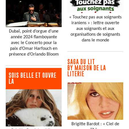
« Touchez pas aux soignants
iraniens » : lettre ouverte
aux soignants et aux
Dubaï, point d’orgue d’une
organisations de soignants
année 2024 flamboyante
dans le monde
avec le Concerto pour la
paix d’Omar Harfouch en
présence d’Orlando Bloom
SAGA DU LIT
BY MAISON DE LA
LITERIE
SOIS BELLE ET OUVRE
LA
Brigitte Bardot : « Ciel de