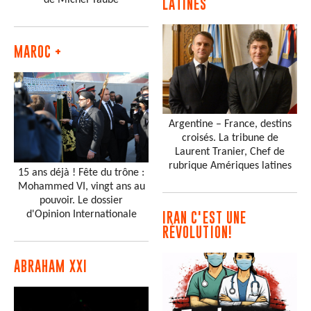
de Michel Taube
LATINES
MAROC +
Argentine – France, destins
croisés. La tribune de
Laurent Tranier, Chef de
rubrique Amériques latines
15 ans déjà ! Fête du trône :
Mohammed VI, vingt ans au
pouvoir. Le dossier
d'Opinion Internationale
IRAN C'EST UNE
RÉVOLUTION!
ABRAHAM XXI