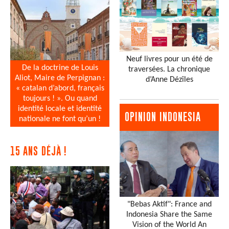
Neuf livres pour un été de
De la doctrine de Louis
traversées. La chronique
Aliot, Maire de Perpignan :
d’Anne Dézîles
« catalan d’abord, français
toujours ! ». Ou quand
identité locale et identité
OPINION INDONESIA
nationale ne font qu’un !
15 ANS DÉJÀ !
"Bebas Aktif": France and
Indonesia Share the Same
Vision of the World An