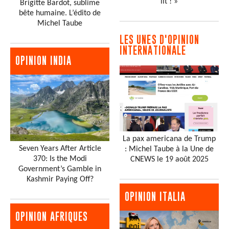
lit ! »
Brigitte Bardot, sublime
bête humaine. L’édito de
Michel Taube
LES UNES D'OPINION
INTERNATIONALE
OPINION INDIA
La pax americana de Trump
Seven Years After Article
: Michel Taube à la Une de
370: Is the Modi
CNEWS le 19 août 2025
Government’s Gamble in
Kashmir Paying Off?
OPINION ITALIA
OPINION AFRIQUES