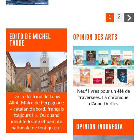
2
1
EDITO DE MICHEL
OPINION DES ARTS
TAUBE
Neuf livres pour un été de
De la doctrine de Louis
traversées. La chronique
Aliot, Maire de Perpignan :
d’Anne Dézîles
« catalan d’abord, français
toujours ! ». Ou quand
identité locale et identité
OPINION INDONESIA
nationale ne font qu’un !