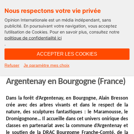
Nous respectons votre vie privée
Opinion Internationale est un média indépendant, sans
publicité. En poursuivant votre navigation, vous acceptez
l’utilisation de Cookies. Pour en savoir plus, consultez notre
À nos enfants !
politique de confidentialité ici
.
08H13 - vendredi 14 décembre 2018
ACCEPTER LES COOKIES
Bienvenue au pays des géants verts
Refuser
Je paramètre mes choix
! Rencontre avec Alain Bresson à
Argentenay en Bourgogne (France)
Dans la forêt d’Argentenay, en Bourgogne, Alain Bresson
crée avec des arbres vivants et dans le respect de la
nature, des sculptures fantastiques : le Maramousse, le
Dromigognone… Il accueille dans cet univers onirique des
classes en partenariat avec la commune d’Argentenay et
le soutien de la DRAC Bourgogne Franche-Comté, de la