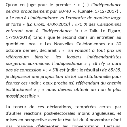
Qu’on en juge pour le premier : « (…)
l’indépendance
perdra probablement par 60/40
». (Canal+, 5/12/2017) ;
«
Le non à l’indépendance va l’emporter de manière large
et forte »
(La Croix, 4/09/2018) ;
«70 % des Calédoniens
voteront non à l’indépendance !»
(Le Talk- Le Figaro,
17/10/2018) tandis que le second dans un entretien au
quotidien local « Les Nouvelles Calédoniennes du 30
octobre dernier, déclarait :
« En voulant à tout prix un
référendum binaire, les leaders indépendantistes
purgeront eux-mêmes l’indépendance » ; «Il n’y a aura
pas de concession » ; « S’il est
(ndlr : le résultat)
de 65/35,
je déposerai une proposition de loi constitutionnelle pour
écarter ces
(ndlr : deux prochains)
référendum du chemin
institutionnel » ; « nous devons obtenir un non le plus
massif possible ».
La teneur de ces déclarations, tempérées certes par
d’autres réactions post-électorales moins anguleuses, et
mises en perspective avec le résultat du 4 novembre n’ont
pas manqué d’alimenter les conversations. Certains,