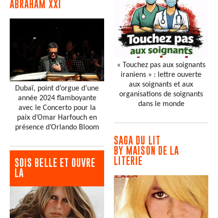
ABRAHAM XXI
« Touchez pas aux soignants
iraniens » : lettre ouverte
aux soignants et aux
Dubaï, point d’orgue d’une
organisations de soignants
année 2024 flamboyante
dans le monde
avec le Concerto pour la
paix d’Omar Harfouch en
présence d’Orlando Bloom
SAGA DU LIT
BY MAISON DE LA
LITERIE
SOIS BELLE ET OUVRE
LA