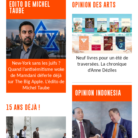
EDITO DE MICHEL
OPINION DES ARTS
TAUBE
Neuf livres pour un été de
New-York sans les juifs ?
traversées. La chronique
Quand l’antisémitisme woke
d’Anne Dézîles
de Mamdani déferle déjà
sur The Big Apple. L’édito de
Michel Taube
OPINION INDONESIA
15 ANS DÉJÀ !