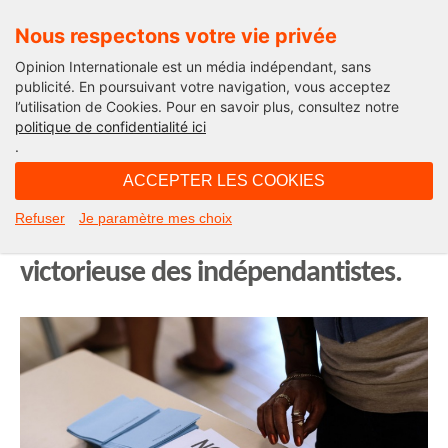
Nous respectons votre vie privée
Opinion Internationale est un média indépendant, sans
publicité. En poursuivant votre navigation, vous acceptez
l’utilisation de Cookies. Pour en savoir plus, consultez notre
International
politique de confidentialité ici
.
21H18 - jeudi 8 novembre 2018
ACCEPTER LES COOKIES
Retour sur le référendum de
Refuser
Je paramètre mes choix
Nouvelle-Calédonie : la défaite
victorieuse des indépendantistes.