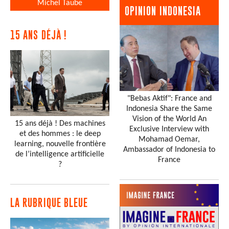
Michel Taube
OPINION INDONESIA
15 ANS DÉJÀ !
"Bebas Aktif": France and
Indonesia Share the Same
Vision of the World An
15 ans déjà ! Des machines
Exclusive Interview with
et des hommes : le deep
Mohamad Oemar,
learning, nouvelle frontière
Ambassador of Indonesia to
de l’intelligence artificielle
France
?
LA RUBRIQUE BLEUE