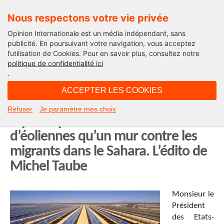
Nous respectons votre vie privée
Opinion Internationale est un média indépendant, sans
publicité. En poursuivant votre navigation, vous acceptez
l’utilisation de Cookies. Pour en savoir plus, consultez notre
International
politique de confidentialité ici
.
10H38 - jeudi 20 septembre 2018
ACCEPTER LES COOKIES
Monsieur Trump, mieux vaut un
Refuser
Je paramètre mes choix
tapis de panneaux solaires et
d’éoliennes qu’un mur contre les
migrants dans le Sahara. L’édito de
Michel Taube
Monsieur le
Président
des Etats-