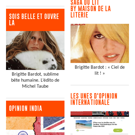
SAGA DU LIT
BY MAISON DE LA
LITERIE
SOIS BELLE ET OUVRE
LA
Brigitte Bardot : « Ciel de
lit ! »
Brigitte Bardot, sublime
bête humaine. L’édito de
Michel Taube
LES UNES D'OPINION
INTERNATIONALE
OPINION INDIA