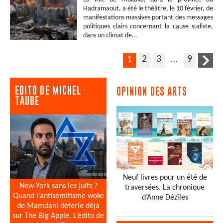
Hadramaout, a été le théâtre, le 10 février, de
manifestations massives portant des messages
politiques clairs concernant la cause sudiste,
dans un climat de…
2
3
…
9
1
EDITO DE MICHEL
OPINION DES ARTS
TAUBE
Neuf livres pour un été de
New-York sans les juifs ?
traversées. La chronique
Quand l’antisémitisme woke
d’Anne Dézîles
de Mamdani déferle déjà
sur The Big Apple. L’édito de