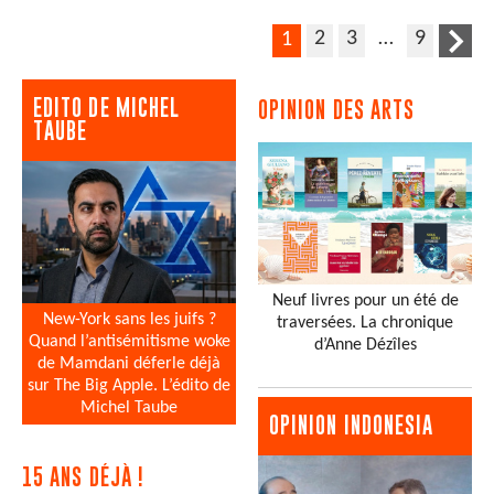
2
3
…
9
1
EDITO DE MICHEL
OPINION DES ARTS
TAUBE
Neuf livres pour un été de
New-York sans les juifs ?
traversées. La chronique
Quand l’antisémitisme woke
d’Anne Dézîles
de Mamdani déferle déjà
sur The Big Apple. L’édito de
Michel Taube
OPINION INDONESIA
15 ANS DÉJÀ !