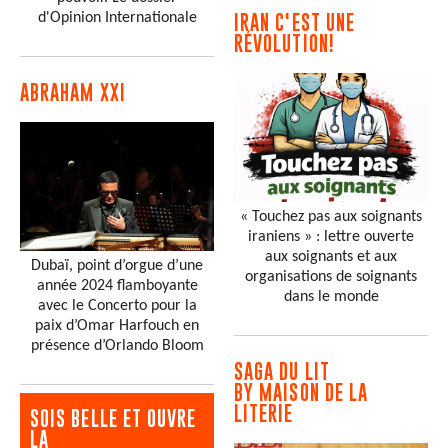
d'Opinion Internationale
IRAN C'EST UNE
RÉVOLUTION!
ABRAHAM XXI
« Touchez pas aux soignants
iraniens » : lettre ouverte
aux soignants et aux
Dubaï, point d’orgue d’une
organisations de soignants
année 2024 flamboyante
dans le monde
avec le Concerto pour la
paix d’Omar Harfouch en
présence d’Orlando Bloom
SAGA DU LIT
BY MAISON DE LA
LITERIE
SOIS BELLE ET OUVRE
LA