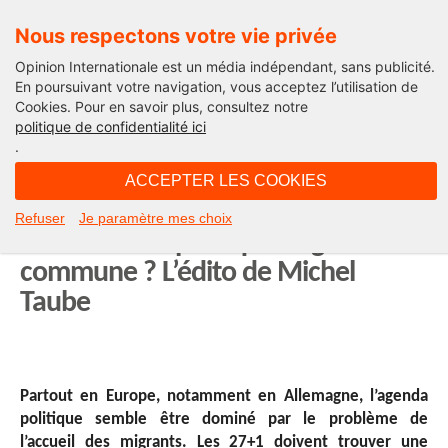
Nous respectons votre vie privée
Opinion Internationale est un média indépendant, sans publicité.
En poursuivant votre navigation, vous acceptez l’utilisation de
Cookies. Pour en savoir plus, consultez notre
International
politique de confidentialité ici
.
17H46 - mercredi 20 juin 2018
ACCEPTER LES COOKIES
L’Union Européenne peut-elle
Refuser
Je paramètre mes choix
survivre sans politique migratoire
commune ? L’édito de Michel
Taube
Partout en Europe, notamment en Allemagne, l’agenda
politique semble être dominé par le problème de
l’accueil des migrants. Les 27+1 doivent trouver une