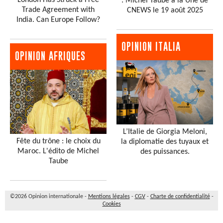
: Michel Taube à la Une de
Trade Agreement with
CNEWS le 19 août 2025
India. Can Europe Follow?
OPINION ITALIA
OPINION AFRIQUES
L’Italie de Giorgia Meloni,
Fête du trône : le choix du
la diplomatie des tuyaux et
Maroc. L'édito de Michel
des puissances.
Taube
©2026 Opinion internationale -
Mentions légales
-
CGV
-
Charte de confidentialité
-
Cookies