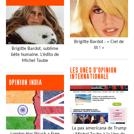
Brigitte Bardot : « Ciel de
lit ! »
Brigitte Bardot, sublime
bête humaine. L’édito de
Michel Taube
LES UNES D'OPINION
INTERNATIONALE
OPINION INDIA
La pax americana de Trump
London Has Struck a Free