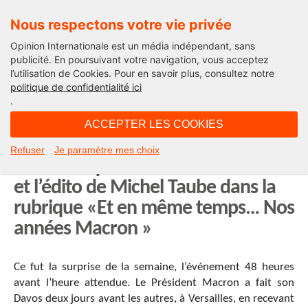
Nous respectons votre vie privée
Opinion Internationale est un média indépendant, sans
publicité. En poursuivant votre navigation, vous acceptez
l’utilisation de Cookies. Pour en savoir plus, consultez notre
International
politique de confidentialité ici
.
10H47 - samedi 27 janvier 2018
ACCEPTER LES COOKIES
France is back ? La photo que vous
Refuser
Je paramètre mes choix
avez manquée avec Thomas Fauré
et l’édito de Michel Taube dans la
rubrique «Et en même temps… Nos
années Macron »
Ce fut la surprise de la semaine, l’événement 48 heures
avant l’heure attendue. Le Président Macron a fait son
Davos deux jours avant les autres, à Versailles, en recevant