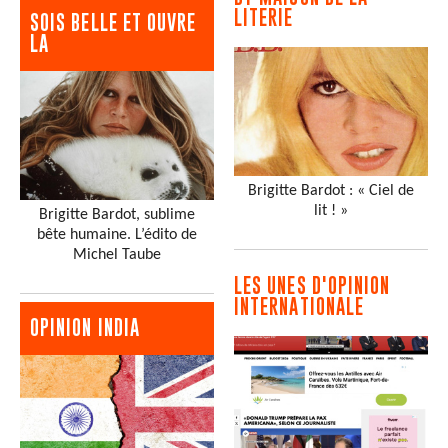
LITERIE
SOIS BELLE ET OUVRE
LA
Brigitte Bardot : « Ciel de
lit ! »
Brigitte Bardot, sublime
bête humaine. L’édito de
Michel Taube
LES UNES D'OPINION
INTERNATIONALE
OPINION INDIA