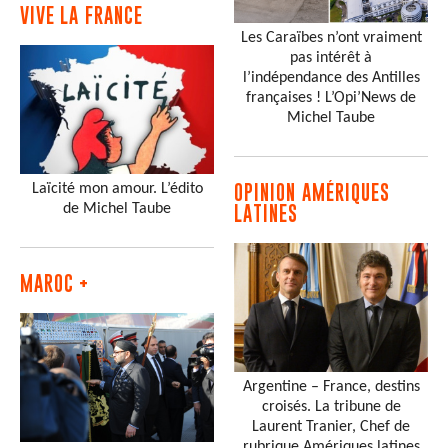
VIVE LA FRANCE
Les Caraïbes n’ont vraiment
pas intérêt à
l’indépendance des Antilles
françaises ! L’Opi’News de
Michel Taube
Laïcité mon amour. L’édito
OPINION AMÉRIQUES
de Michel Taube
LATINES
MAROC +
Argentine – France, destins
croisés. La tribune de
Laurent Tranier, Chef de
rubrique Amériques latines