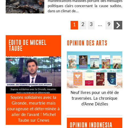
manifestations massives portant des messages
politiques clairs concernant la cause sudiste,
dans un climat de…
2
3
…
9
1
EDITO DE MICHEL
OPINION DES ARTS
TAUBE
Neuf livres pour un été de
Soyons solidaires avec la
traversées. La chronique
Gironde, meurtrie mais
d’Anne Dézîles
courageuse et déterminée à
aller de l’avant ! Michel
Taube sur Cnews
OPINION INDONESIA