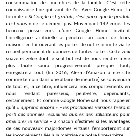
consommation des membres de la famille. C’est cette
connaissance fine qui vaut de l’or. Avec Google Home, la
formule «
Si Google est gratuit, c’est parce que le produit
c’est vous
» ne se dément pas. Moyennant 149 euros, les
heureux possesseurs d’une Google Home invitent
l’intelligence artificielle à pénétrer au cœur de leurs
maisons en lui ouvrant les portes de notre intimité via le
recueil permanent de données de toutes sortes. Cette voix
suave et zélée dont le seul but est de nous rendre la vie
plus facile saura progressivement presque tout,
enregistrera tout (fin 2016, Alexa d’Amazon a été cité
comme témoin dans une affaire de meurtre) se souviendra
de tout et, à ce titre, influencera nos comportements en
nous rendant paresseux, peut-être, dépendants,
certainement. Et comme Google Home sait nous rappeler
qu’il «
apprend encore
» –
les prochaines versions tireront
parti des données recueillies auprès des utilisateurs pour
améliorer le service
– à chacun d’estimer si les avantages
de ces nouveaux majordomes virtuels l’emporteront sur
les inconvénients liés à la maitrise de notre libre-arbitre.