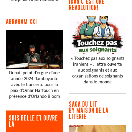
IRAN C'EST UNE
RÉVOLUTION!
ABRAHAM XXI
« Touchez pas aux soignants
iraniens » : lettre ouverte
aux soignants et aux
Dubaï, point d’orgue d’une
organisations de soignants
année 2024 flamboyante
dans le monde
avec le Concerto pour la
paix d’Omar Harfouch en
présence d’Orlando Bloom
SAGA DU LIT
BY MAISON DE LA
LITERIE
SOIS BELLE ET OUVRE
LA