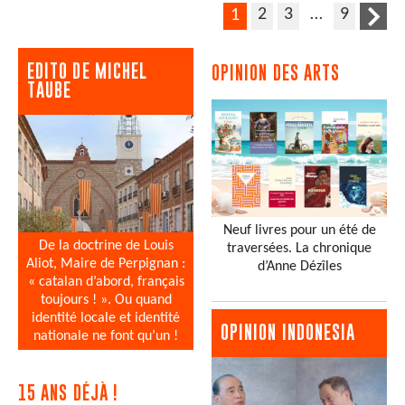
2
3
…
9
1
EDITO DE MICHEL
OPINION DES ARTS
TAUBE
Neuf livres pour un été de
De la doctrine de Louis
traversées. La chronique
Aliot, Maire de Perpignan :
d’Anne Dézîles
« catalan d’abord, français
toujours ! ». Ou quand
identité locale et identité
OPINION INDONESIA
nationale ne font qu’un !
15 ANS DÉJÀ !