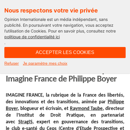
Nous respectons votre vie privée
Opinion Internationale est un média indépendant, sans
publicité. En poursuivant votre navigation, vous acceptez
l’utilisation de Cookies. Pour en savoir plus, consultez notre
International
politique de confidentialité ici
.
12H15 - vendredi 15 septembre 2017
ACCEPTER LES COOKIES
Si tu ne viens pas aux GAFAM, les
Refuser
Je paramètre mes choix
GAFAM iront à toi. La chronique
Imagine France de Philippe Boyer
IMAGINE FRANCE, la rubrique de la France des libertés,
des innovations et des transitions, animée par
Philippe
Boyer
, blogueur et écrivain, et
Raymond Taube
, directeur
de l’Institut de Droit Pratique, en partenariat
avec
StragIS
, expert en gouvernance des transitions,
le
club e-santé du Ceps
(Centre d’Etude Prospective et