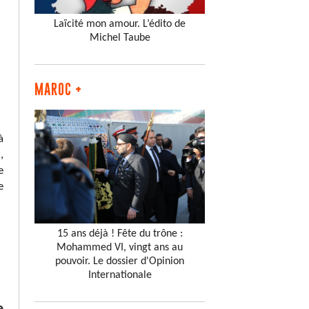
Laïcité mon amour. L’édito de
Michel Taube
MAROC +
à
,
e
e
15 ans déjà ! Fête du trône :
Mohammed VI, vingt ans au
pouvoir. Le dossier d'Opinion
Internationale