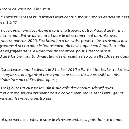
Accord de Paris pour le climat ;
mentarité nécessaire, à travers leurs contributions nationales déterminée
 à 1.5 °C ;
e développement décarboné à terme, à travers, outre l’Accord de Paris sur
canisme mondial de partenariat pour le développement durable avec
able à horizon 2030, l’élaboration d’un cadre pour limiter les risques des
rogramme d’action pour le financement du développement à Addis-Abeba,
arties engagées dans le Protocole de Montréal pour lutter contre le
rd de Montréal sur La diminution des émissions de gaz à
effet de serre
dans
onsciences pour le climat, le 21 juillet 2015 à Paris et toutes les initiatives
et croyances et organisations ayant conscience de la nécessité de faire
 faire face aux défis climatiques ;
religieuses et culturelles, ainsi que celle des acteurs scientifiques,
et artistiques qui prennent part à ce Sommet, mobilisant l’intelligence
fondé sur les valeurs partagées.
ant que menace majeure pour le vivre-ensemble, la paix dans le monde,