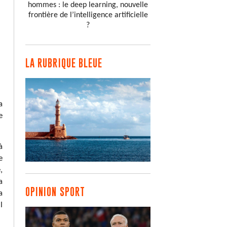
hommes : le deep learning, nouvelle
frontière de l’intelligence artificielle
?
LA RUBRIQUE BLEUE
a
e
à
e
,
a
OPINION SPORT
a
l