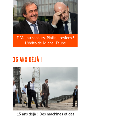
FIFA : au secours, Platini, reviens !
L'édito de Michel Taube
15 ANS DÉJÀ !
15 ans déjà ! Des machines et des