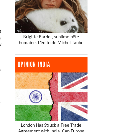
s
Brigitte Bardot, sublime bête
u
humaine. L’édito de Michel Taube
d
a
OPINION INDIA
s
r
London Has Struck a Free Trade
Agreement with India. Can Europe