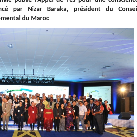
nale publie l’Appel de Fès pour une conscienc
oncé par Nizar Baraka, président du Consei
nemental du Maroc