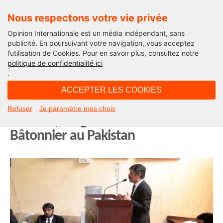
Nous respectons votre vie privée
Opinion Internationale est un média indépendant, sans
publicité. En poursuivant votre navigation, vous acceptez
l’utilisation de Cookies. Pour en savoir plus, consultez notre
International
politique de confidentialité ici
.
12H33 - vendredi 12 août 2016
ACCEPTER LES COOKIES
Dominique Attias, Vice-bâtonnière
Refuser
Je paramètre mes choix
de Paris, réagit à l’assassinat d’un
Bâtonnier au Pakistan