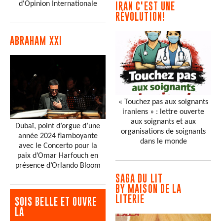
d'Opinion Internationale
IRAN C'EST UNE
RÉVOLUTION!
ABRAHAM XXI
« Touchez pas aux soignants
iraniens » : lettre ouverte
aux soignants et aux
Dubaï, point d’orgue d’une
organisations de soignants
année 2024 flamboyante
dans le monde
avec le Concerto pour la
paix d’Omar Harfouch en
présence d’Orlando Bloom
SAGA DU LIT
BY MAISON DE LA
LITERIE
SOIS BELLE ET OUVRE
LA