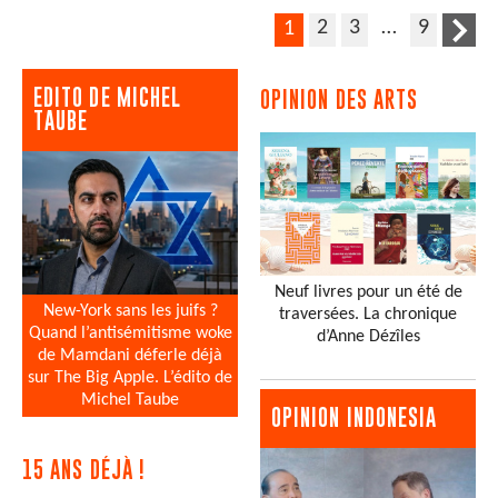
2
3
…
9
1
EDITO DE MICHEL
OPINION DES ARTS
TAUBE
Neuf livres pour un été de
New-York sans les juifs ?
traversées. La chronique
Quand l’antisémitisme woke
d’Anne Dézîles
de Mamdani déferle déjà
sur The Big Apple. L’édito de
Michel Taube
OPINION INDONESIA
15 ANS DÉJÀ !