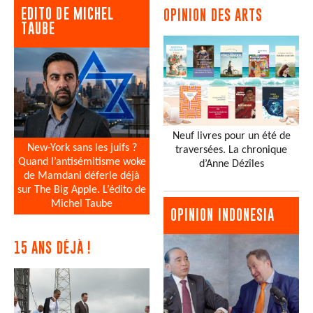
EDITO DE MICHEL
OPINION DES ARTS
TAUBE
Neuf livres pour un été de
New-York sans les juifs ?
traversées. La chronique
Quand l’antisémitisme woke
d’Anne Dézîles
de Mamdani déferle déjà
sur The Big Apple. L’édito de
Michel Taube
OPINION INDONESIA
15 ANS DÉJÀ !