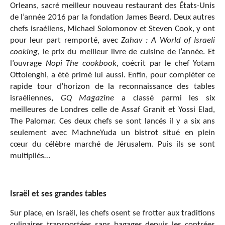
Orleans, sacré meilleur nouveau restaurant des États-Unis
de l’année 2016 par la fondation James Beard. Deux autres
chefs israéliens, Michael Solomonov et Steven Cook, y ont
pour leur part remporté, avec
Zahav : A World of Israeli
cooking,
le prix du meilleur livre de cuisine de l’année. Et
l’ouvrage
Nopi
The cookbook,
coécrit par le chef Yotam
Ottolenghi, a été primé lui aussi. Enfin, pour compléter ce
rapide tour d’horizon de la reconnaissance des tables
israéliennes,
GQ Magazine
a classé parmi les six
meilleures de Londres celle de Assaf Granit et Yossi Elad,
The Palomar. Ces deux chefs se sont lancés il y a six ans
seulement avec MachneYuda un bistrot situé en plein
cœur du célèbre marché de Jérusalem. Puis ils se sont
multipliés…
Israël et ses grandes tables
Sur place, en Israël, les chefs osent se frotter aux traditions
culinaires transportées sans bagages depuis les contrées