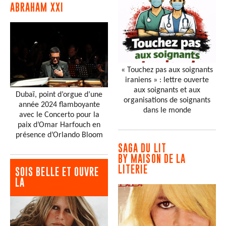
ABRAHAM XXI
« Touchez pas aux soignants
iraniens » : lettre ouverte
aux soignants et aux
Dubaï, point d’orgue d’une
organisations de soignants
année 2024 flamboyante
dans le monde
avec le Concerto pour la
paix d’Omar Harfouch en
présence d’Orlando Bloom
SAGA DU LIT
BY MAISON DE LA
LITERIE
SOIS BELLE ET OUVRE
LA