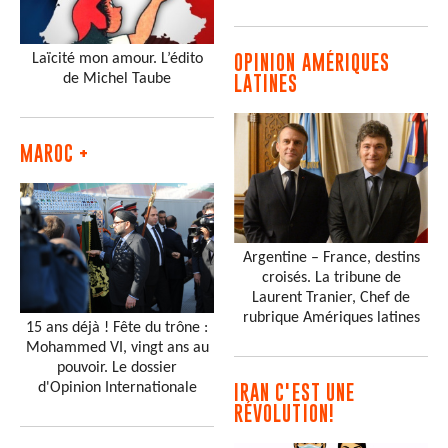
Laïcité mon amour. L’édito
OPINION AMÉRIQUES
de Michel Taube
LATINES
MAROC +
Argentine – France, destins
croisés. La tribune de
Laurent Tranier, Chef de
rubrique Amériques latines
15 ans déjà ! Fête du trône :
Mohammed VI, vingt ans au
pouvoir. Le dossier
d'Opinion Internationale
IRAN C'EST UNE
RÉVOLUTION!