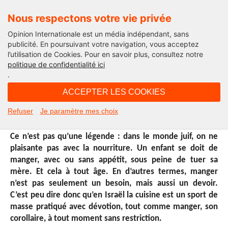
Nous respectons votre vie privée
Opinion Internationale est un média indépendant, sans
publicité. En poursuivant votre navigation, vous acceptez
l’utilisation de Cookies. Pour en savoir plus, consultez notre
International
politique de confidentialité ici
.
11H00 - mercredi 25 mai 2016
ACCEPTER LES COOKIES
On ne badine pas avec la bouffe
Refuser
Je paramètre mes choix
Ce n’est pas qu’une légende : dans le monde juif, on ne
plaisante pas avec la nourriture. Un enfant se doit de
manger, avec ou sans appétit, sous peine de tuer sa
mère. Et cela à tout âge. En d’autres termes, manger
n’est pas seulement un besoin, mais aussi un devoir.
C’est peu dire donc qu’en Israël la cuisine est un sport de
masse pratiqué avec dévotion, tout comme manger, son
corollaire, à tout moment sans restriction.