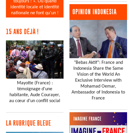
toujours ! ». Ou quand
identité locale et identité
OPINION INDONESIA
nationale ne font qu’un !
15 ANS DÉJÀ !
"Bebas Aktif": France and
Indonesia Share the Same
Vision of the World An
Exclusive Interview with
Mayotte (France) :
Mohamad Oemar,
témoignage d'une
Ambassador of Indonesia to
habitante, Aude Courayer,
France
au cœur d’un conflit social
LA RUBRIQUE BLEUE