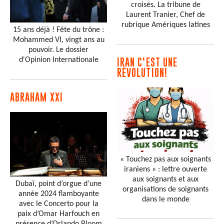
croisés. La tribune de
Laurent Tranier, Chef de
rubrique Amériques latines
15 ans déjà ! Fête du trône :
Mohammed VI, vingt ans au
pouvoir. Le dossier
d'Opinion Internationale
IRAN C'EST UNE
RÉVOLUTION!
ABRAHAM XXI
« Touchez pas aux soignants
iraniens » : lettre ouverte
aux soignants et aux
Dubaï, point d’orgue d’une
organisations de soignants
année 2024 flamboyante
dans le monde
avec le Concerto pour la
paix d’Omar Harfouch en
présence d’Orlando Bloom