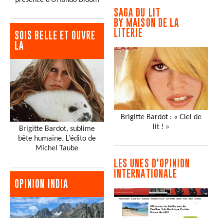
SAGA DU LIT
BY MAISON DE LA
LITERIE
SOIS BELLE ET OUVRE
LA
Brigitte Bardot : « Ciel de
lit ! »
Brigitte Bardot, sublime
bête humaine. L’édito de
Michel Taube
LES UNES D'OPINION
INTERNATIONALE
OPINION INDIA