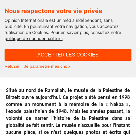
Nous respectons votre vie privée
Opinion Internationale est un média indépendant, sans
publicité. En poursuivant votre navigation, vous acceptez
l’utilisation de Cookies. Pour en savoir plus, consultez notre
International
politique de confidentialité ici
.
13H09 - mercredi 18 mai 2016
ACCEPTER LES COOKIES
Ouverture du musée de la Palestine
Refuser
Je paramètre mes choix
à Birzeit
Situé au nord de Ramallah, le musée de la Palestine de
Birzeit ouvre aujourd’hui. Ce projet a été pensé en 1998
comme un monument à la mémoire de la « Nakba »,
l’exode palestinien de 1948. Mais les années passant, la
volonté de narrer l’histoire de la Palestine dans sa
globalité se fait sentir. Le musée n’accueille pour l’instant
aucune pièce, si ce n’est quelques photos et écrits qui