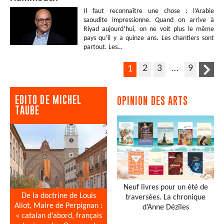
Il faut reconnaître une chose : l’Arabie
saoudite impressionne. Quand on arrive à
Riyad aujourd’hui, on ne voit plus le même
pays qu’il y a quinze ans. Les chantiers sont
partout. Les…
2
3
…
9
1
EDITO DE MICHEL
OPINION DES ARTS
TAUBE
Neuf livres pour un été de
De la doctrine de Louis
traversées. La chronique
Aliot, Maire de Perpignan :
d’Anne Dézîles
« catalan d’abord, français