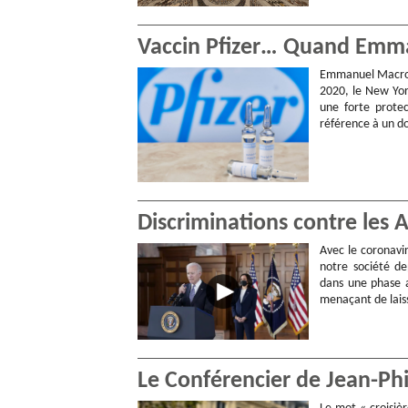
Vaccin Pfizer… Quand Emm
Emmanuel Macron 
2020, le New York
une forte protec
référence à un 
Discriminations contre les As
Avec le coronavir
notre société d
dans une phase a
menaçant de laiss
Le Conférencier de Jean-Phi