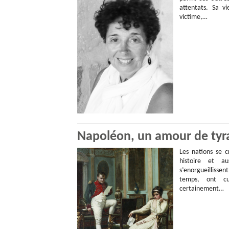
attentats. Sa v
victime,…
Napoléon, un amour de tyra
Les nations se c
histoire et a
s’enorgueillissen
temps, ont cu
certainement…