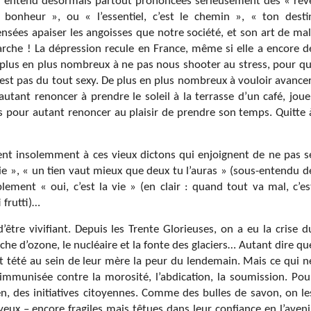
. On entend désormais partout prononcées sérieusement des « rêv
u bonheur », ou « l’essentiel, c’est le chemin », « ton desti
ensées apaiser les angoisses que notre société, et son art de mal
arche ! La dépression recule en France, même si elle a encore d
plus en plus nombreux à ne pas nous shooter au stress, pour qu
’est pas du tout sexy. De plus en plus nombreux à vouloir avancer
autant renoncer à prendre le soleil à la terrasse d’un café, joue
s pour autant renoncer au plaisir de prendre son temps. Quitte 
ent insolemment à ces vieux dictons qui enjoignent de ne pas s
pie », « un tien vaut mieux que deux tu l’auras » (sous-entendu d
lement « oui, c’est la vie » (en clair : quand tout va mal, c’es
 frutti)…
tre vivifiant. Depuis les Trente Glorieuses, on a eu la crise d
uche d’ozone, le nucléaire et la fonte des glaciers… Autant dire qu
t tété au sein de leur mère la peur du lendemain. Mais ce qui n
immunisée contre la morosité, l’abdication, la soumission. Pou
en, des initiatives citoyennes. Comme des bulles de savon, on le
s yeux – encore fragiles mais têtues dans leur confiance en l’aveni