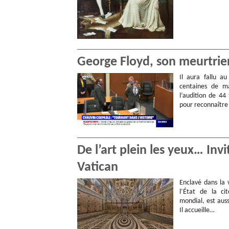
George Floyd, son meurtri
Il aura fallu au
centaines de ma
l’audition de 44
pour reconnaître
De l’art plein les yeux… In
Vatican
Enclavé dans la 
l’État de la ci
mondial, est auss
Il accueille…