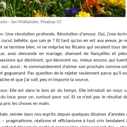
hoto : Jan Mallander, Pixabay CC
n. Une révolution profonde. Révolution d’amour. Oui, j’ose écrir
cucul, bêbête, que sais-je ? Et tant qu’on en est aux aveux, je n
t se termine bien, ni ne méprise les Ricains qui seraient tous de
ique, avec demande en mariage, diamant de fiançailles et pièc
ssions qui déchirent, qui dévorent ou, mieux encore, qui tuent
Ah oui, aussi : le commandement d’aimer son prochain comme soi
goguenard. Pas question de le rejeter seulement parce qu’il es
aîche et que j’ai soif, peu m’importe la source.
our. Elle est dans le bon air du temps. Elle introduit en nous s
 du tous pour un, surtout pour soi. Et ce n’est pas le résultat d
 a pris les choses en main.
ntale, semée dans nos esprits depuis quelques dizaines d’années 
– pragmatisme, réalisme et efficianisme à tout crin tendaient 