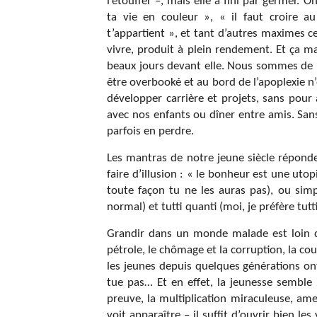
l’étouffer –, mais elle a fini par germer
ta vie en couleur », « il faut croire a
t’appartient », et tant d’autres maximes c
vivre, produit à plein rendement. Et ça m
beaux jours devant elle. Nous sommes de 
être overbooké et au bord de l’apoplexie n
développer carrière et projets, sans pour 
avec nos enfants ou dîner entre amis. San
parfois en perdre.
Les mantras de notre jeune siècle répond
faire d’illusion : « le bonheur est une uto
toute façon tu ne les auras pas), ou simp
normal) et tutti quanti (moi, je préfère tutti
Grandir dans un monde malade est loin d’ê
pétrole, le chômage et la corruption, la co
les jeunes depuis quelques générations on
tue pas… Et en effet, la jeunesse semble 
preuve, la multiplication miraculeuse, am
voit apparaître – il suffit d’ouvrir bien le