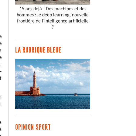
15 ans déjà ! Des machines et des
hommes : le deep learning, nouvelle
frontière de l’intelligence artificielle
?
e
e
LA RUBRIQUE BLEUE
s
e
,
-
t
a
u
a
OPINION SPORT
à