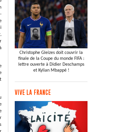
e
n
-
e
i
,
r
à
Christophe Gleizes doit couvrir la
finale de la Coupe du monde FIFA :
lettre ouverte à Didier Deschamps
e
et Kylian Mbappé !
e
t
VIVE LA FRANCE
u
e
e
r
s
r