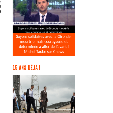
,
e
t
Soyons solidaires avec la Gironde,
meurtrie mais courageuse et
déterminée à aller de l’avant !
Michel Taube sur Cnews
15 ANS DÉJÀ !