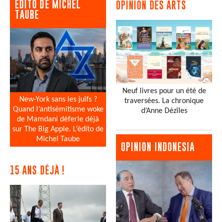
EDITO DE MICHEL
OPINION DES ARTS
TAUBE
Neuf livres pour un été de
New-York sans les juifs ?
traversées. La chronique
Quand l’antisémitisme woke
d’Anne Dézîles
de Mamdani déferle déjà
sur The Big Apple. L’édito de
Michel Taube
OPINION INDONESIA
15 ANS DÉJÀ !