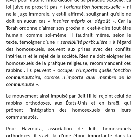
lever pour autant l’interdiction de sa pratique sexuelle. La
loi juive ne proscrit pas
« l’orientation homosexuelle »
ni
ne la juge immorale, y est-il affirmé, soulignant qu’elle ne
doit en aucun cas
« inspirer mépris ou dégoût »
. Car la
Torah ordonne d’aimer son prochain, c’est-à-dire tout être
humain, comme soi-même. Il faudrait même, selon le
texte, témoigner d’une
« sensibilité particulière »
à l’égard
des homosexuels, souvent aux prises avec des conflits
intérieurs et le rejet de la société. Rien ne doit éloigner les
homosexuels de la pratique religieuse, recommandent ces
rabbins : ils peuvent
« occuper n’importe quelle fonction
communautaire, comme n’importe quel membre de la
communauté ».
Le mouvement ainsi impulsé par Beit Hillel rejoint celui de
rabbins orthodoxes, aux États-Unis et en Israël, qui
prônent l’intégration des homosexuels dans leurs
communautés.
Pour Havrouta, association de Juifs homosexuels
orthodoxes, il s’agit là d’une étape importante dans la