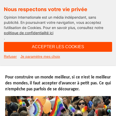
Nous respectons votre vie privée
Opinion Internationale est un média indépendant, sans
publicité. En poursuivant votre navigation, vous acceptez
l’utilisation de Cookies. Pour en savoir plus, consultez notre
International
politique de confidentialité ici
.
15H35 - mercredi 20 avril 2016
ACCEPTER LES COOKIES
Semaine en Israël : tout est
Refuser
Je paramètre mes choix
fondamental
Pour construire un monde meilleur, si ce n’est le meilleur
des mondes, il faut accepter d’avancer à petit pas. Ce qui
n’empêche pas parfois de se décourager.