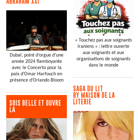
ABRAHAM XXI
« Touchez pas aux soignants
iraniens » : lettre ouverte
aux soignants et aux
Dubaï, point d’orgue d’une
organisations de soignants
année 2024 flamboyante
dans le monde
avec le Concerto pour la
paix d’Omar Harfouch en
présence d’Orlando Bloom
SAGA DU LIT
BY MAISON DE LA
LITERIE
SOIS BELLE ET OUVRE
LA