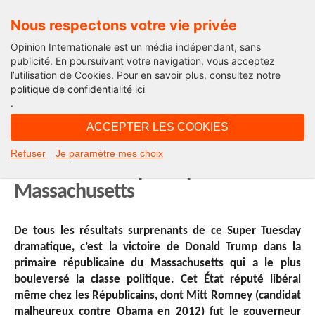
Nous respectons votre vie privée
Opinion Internationale est un média indépendant, sans
publicité. En poursuivant votre navigation, vous acceptez
l’utilisation de Cookies. Pour en savoir plus, consultez notre
International
politique de confidentialité ici
.
15H59 - mercredi 2 mars 2016
ACCEPTER LES COOKIES
L’électorat caché se démasque en
Refuser
Je paramètre mes choix
faveur de Trump : stupeur dans le
Massachusetts
De tous les résultats surprenants de ce Super Tuesday
dramatique, c’est la victoire de Donald Trump dans la
primaire républicaine du Massachusetts qui a le plus
bouleversé la classe politique. Cet État réputé libéral
même chez les Républicains, dont Mitt Romney (candidat
malheureux contre Obama en 2012) fut le gouverneur