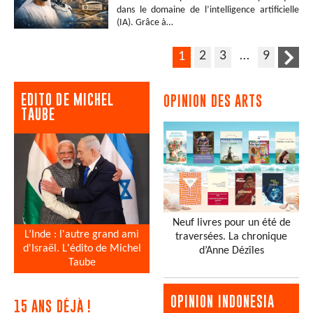
dans le domaine de l’intelligence artificielle
(IA). Grâce à…
2
3
…
9
1
EDITO DE MICHEL
OPINION DES ARTS
TAUBE
Neuf livres pour un été de
L’Inde : l'autre grand ami
traversées. La chronique
d'Israël. L'édito de Michel
d’Anne Dézîles
Taube
OPINION INDONESIA
15 ANS DÉJÀ !