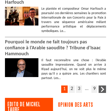
Harfouch
Le pianiste et compositeur Omar Harfouch a
poursuivi ces dernières semaines la promotion
internationale de son Concerto pour la Paix à
travers une séquence américaine mêlant
performance artistique et déplacements
symboliques. Le…
Pourquoi le monde ne fait toujours pas
confiance à l’Arabie saoudite ? Tribune d’Isaac
Hammouch
Il faut reconnaître une chose : l’Arabie
saoudite impressionne. Quand on arrive à
Riyad aujourd’hui, on ne voit plus le même
pays qu’il y a quinze ans. Les chantiers sont
partout. Les…
2
3
…
9
1
EDITO DE MICHEL
OPINION DES ARTS
TAUBE