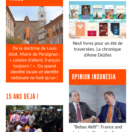
Neuf livres pour un été de
De la doctrine de Louis
traversées. La chronique
Aliot, Maire de Perpignan :
d’Anne Dézîles
« catalan d’abord, français
toujours ! ». Ou quand
identité locale et identité
OPINION INDONESIA
nationale ne font qu’un !
15 ANS DÉJÀ !
"Bebas Aktif": France and