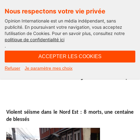
Nous respectons votre vie privée
Opinion Internationale est un média indépendant, sans
publicité. En poursuivant votre navigation, vous acceptez
l’utilisation de Cookies. Pour en savoir plus, consultez notre
International
politique de confidentialité ici
.
16H48 - mercredi 6 janvier 2016
ACCEPTER LES COOKIES
Une semaine en Inde (du 28
Refuser
Je paramètre mes choix
décembre 2015 au 4 janvier 2016)
Violent séisme dans le Nord Est : 8 morts, une centaine
de blessés