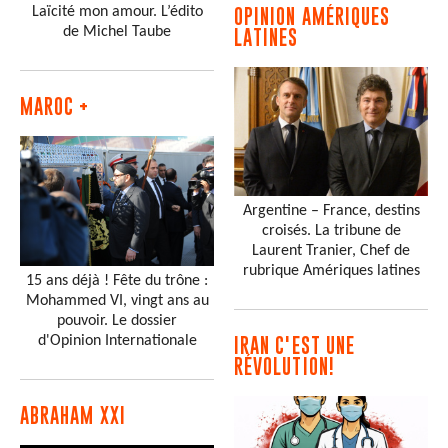
Laïcité mon amour. L’édito
OPINION AMÉRIQUES
de Michel Taube
LATINES
MAROC +
Argentine – France, destins
croisés. La tribune de
Laurent Tranier, Chef de
rubrique Amériques latines
15 ans déjà ! Fête du trône :
Mohammed VI, vingt ans au
pouvoir. Le dossier
d'Opinion Internationale
IRAN C'EST UNE
RÉVOLUTION!
ABRAHAM XXI