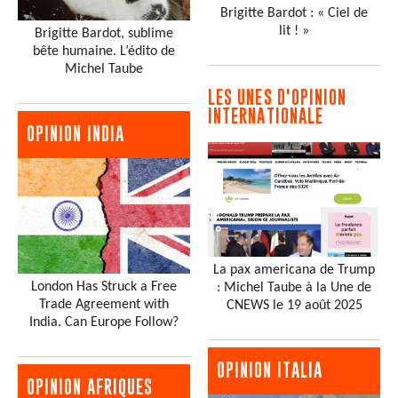
Brigitte Bardot : « Ciel de
lit ! »
Brigitte Bardot, sublime
bête humaine. L’édito de
Michel Taube
LES UNES D'OPINION
INTERNATIONALE
OPINION INDIA
La pax americana de Trump
London Has Struck a Free
: Michel Taube à la Une de
Trade Agreement with
CNEWS le 19 août 2025
India. Can Europe Follow?
OPINION ITALIA
OPINION AFRIQUES