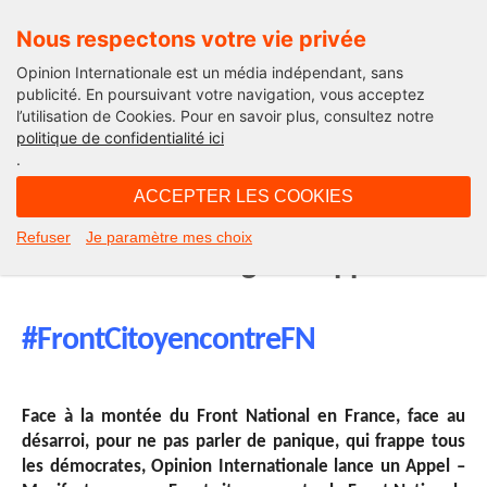
Nous respectons votre vie privée
Opinion Internationale est un média indépendant, sans
publicité. En poursuivant votre navigation, vous acceptez
l’utilisation de Cookies. Pour en savoir plus, consultez notre
Edito
politique de confidentialité ici
.
15H03 - mardi 8 décembre 2015
ACCEPTER LES COOKIES
Pour un Front citoyen contre le
Refuser
Je paramètre mes choix
Front National : signez l’Appel
#FrontCitoyencontreFN
Face à la montée du Front National en France, face au
désarroi, pour ne pas parler de panique, qui frappe tous
les démocrates, Opinion Internationale lance un Appel –