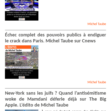
Violette
MARTINEZ
Michel
RUDELLE
Patrick Mathieu
ZOTOKAS
Jean-David
RAYNAUD
Michel
Taube
Sophie
FABIAN
Boufelja
NOUALI
Échec complet des pouvoirs publics à endiguer
Anne-Marie
SÉGALA
-
le crack dans Paris. Michel Taube sur Cnews
Administrateur Et Trésorier
Gerald
LEFEVRE
Franck
BARRAU
-
M.
-
Centre interculturel de
documentation
Zakaria
FAHIM
-
Expert
Comptable
- Transparency
Georges
CASATI
Michel
Taube
Albina
DU BOISROUVRAY
Dominique
THIBAUDAT
New-York sans les juifs ? Quand l’antisémitisme
Sabine
DACALOR
woke de Mamdani déferle déjà sur The Big
Catherine
FUHG
Apple. L’édito de Michel Taube
Alain
ORIGLIA
-
Ingénieur