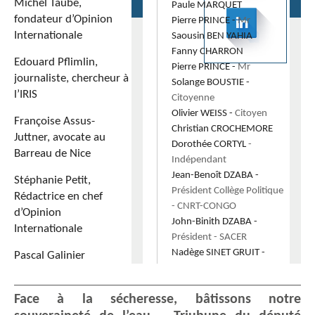
Michel Taube,
Paule
MARQUET
fondateur d’Opinion
Pierre
PRINCE
-
Mr
Internationale
Saousin
BEN YAHIA
Fanny
CHARRON
Edouard Pflimlin,
Pierre
PRINCE
-
Mr
journaliste, chercheur à
Solange
BOUSTIE
-
l’IRIS
Citoyenne
Olivier
WEISS
-
Citoyen
Françoise Assus-
Christian
CROCHEMORE
Juttner, avocate au
Dorothée
CORTYL
-
Barreau de Nice
Indépendant
Jean-Benoît
DZABA
-
Stéphanie Petit,
Président Collège Politique
Rédactrice en chef
- CNRT-CONGO
d’Opinion
John-Binith
DZABA
-
Internationale
Président
- SACER
Nadège
SINET GRUIT
-
Pascal Galinier
Infirmière Citoyenne
Démocrate
Face à la sécheresse, bâtissons notre
Eric
SINET
-
Citoyen
-
démocrate