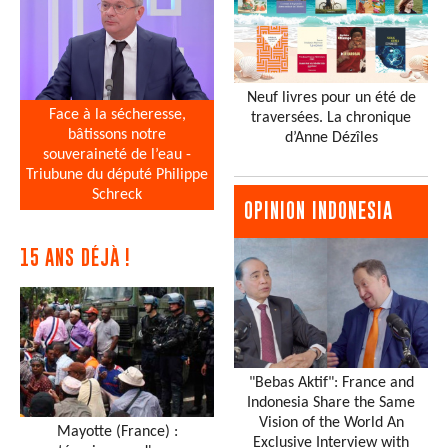
Neuf livres pour un été de
Face à la sécheresse,
traversées. La chronique
bâtissons notre
d’Anne Dézîles
souveraineté de l’eau -
Triubune du député Philippe
Schreck
OPINION INDONESIA
15 ANS DÉJÀ !
"Bebas Aktif": France and
Indonesia Share the Same
Vision of the World An
Mayotte (France) :
Exclusive Interview with