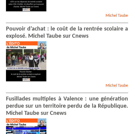
Laure
LATASTE
-
Citoyenne
- AAGEF-FFI de la Gironde
Chems-Eddine
HAFIZ
-
Michel
Taube
Avocat - Vice Président Du
Cfcm
- Conseil français du
Pouvoir d’achat : le coût de la rentrée scolaire a
culte musulman
explosé. Michel Taube sur Cnews
Abdelkarim
BELKASSEM
Violette
CORFDIR
Chrystel
CAPARROS
-
Mlle
Gilles
BRACHET
Gilles
BRACHET
Edouard
DEROUAULT
-
Citoyen
Michel
Taube
Claudine
ALEXANDRE
Sylviane
LECOMTE
Fusillades multiples à Valence : une génération
Thomas
MICHELITSCH
-
Dr
perdue sur un territoire perdu de la République.
- cnrs
Michel Taube sur Cnews
Marion
ORDONNEAU
-
Présidente
- Association
Ethique et Politique
Violette
MARTINEZ