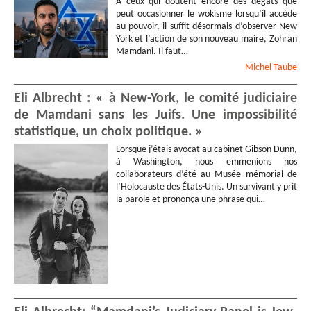
À ceux qui doutent encore des dégâts que
Nathalie
ROBISCO
-
Mme
-
peut occasionner le wokisme lorsqu’il accède
Chercheur indépendant
au pouvoir, il suffit désormais d’observer New
Jean Paul
VOITURET
York et l’action de son nouveau maire, Zohran
Mamdani. Il faut…
Habib
TRABELSI
-
Michel
Taube
Journaliste
- Indépendant
René
LOUIS
Eli Albrecht : « à New-York, le comité judiciaire
Anne Marie
LEFUMAT
de Mamdani sans les Juifs. Une impossibilité
Dorothée
CORTYL
-
statistique, un choix politique. »
Indépendant
James
SAUNDERS
Lorsque j’étais avocat au cabinet Gibson Dunn,
Angélica
MONTES
-
à Washington, nous emmenions nos
collaborateurs d’été au Musée mémorial de
Opinion Internationale
l’Holocauste des États-Unis. Un survivant y prit
Carole
THOMAS
la parole et prononça une phrase qui…
Olivier
WEISS
-
M.
- Citoyen
responsable
Severine
COHEN
Patrick
JOCHUM
- 1970
Arnaud
CLÉMENT
-
Français
Stéphanie
PETIT
-