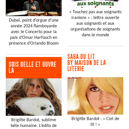
« Touchez pas aux soignants
iraniens » : lettre ouverte
Dubaï, point d’orgue d’une
aux soignants et aux
année 2024 flamboyante
organisations de soignants
avec le Concerto pour la
dans le monde
paix d’Omar Harfouch en
présence d’Orlando Bloom
SAGA DU LIT
BY MAISON DE LA
SOIS BELLE ET OUVRE
LITERIE
LA
Brigitte Bardot : « Ciel de
Brigitte Bardot, sublime
lit ! »
bête humaine. L’édito de