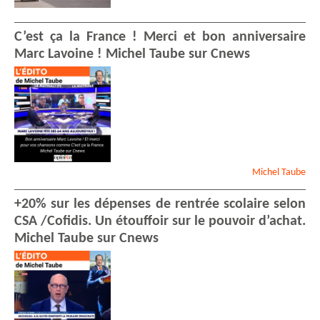
Citoyenne Française
Dorothée
CORTYL
-
C’est ça la France ! Merci et bon anniversaire
Indépendant
Marc Lavoine ! Michel Taube sur Cnews
Jean-Claude
DESBOIS
-
Retraité Education
Nationale
Marie Thérèse
GUCCINI
Elise
BEAUBE
Nadine
LENDRIN
Charles
MADEDE
-
Entrepreneur
- Art&S
Michel
Taube
Dominique
LEFAUCONNIER
Irène
TANSON
-
Agent Et
+20% sur les dépenses de rentrée scolaire selon
Promoteur Immobilier
CSA /Cofidis. Un étouffoir sur le pouvoir d’achat.
Henri
LACHMANN
-
Michel Taube sur Cnews
SCHNEIDER ELECTRIC
Marianne
PLESSIS
-
Consultante Emploi
Ahmed
BENNYS
- cineaste
Ahmed
BENNYS