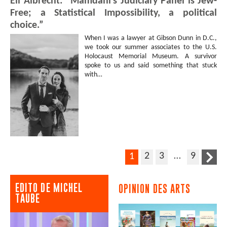
Eli Albrecht: “Mamdani’s Judiciary Panel is Jew-
Rédactrice en chef
Free; a Statistical Impossibility, a political
d'Opinion Internationale
choice.”
Stéphanie
PETIT
-
Rédactrice en chef
When I was a lawyer at Gibson Dunn in D.C.,
d'Opinion Internationale
we took our summer associates to the U.S.
Holocaust Memorial Museum. A survivor
Vincent
MONNEY
spoke to us and said something that stuck
Aziza
BOUSTER
-
Citoyenne
with…
Jean-Pascal
ENGLER
Jacques
FORGE
Pascal
GALINIER
Luana
ALBA
-
Lycéenne
Pascal
GALINIER
Annette
MOISET
Pierre
MAUREL
-
Citoyen
-
2
3
…
9
1
Citizens média
Édouard
PFLIMLIN
-
Chercheur Et Journaliste
-
EDITO DE MICHEL
OPINION DES ARTS
Le monde.fr et l'IRIS
TAUBE
Michel
TAUBE
-
Fondateur
- Opinion Internationale