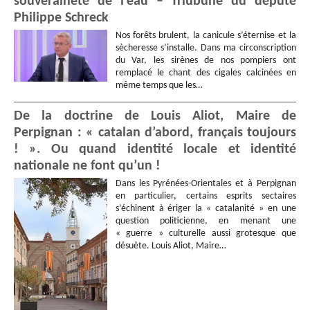
souveraineté de l’eau – Triubune du député
Sabine
VOGEL
Philippe Schreck
Patrick
ROY
-
Monsieur
Nos forêts brulent, la canicule s’éternise et la
Sara
DAMAVANDAN
sècheresse s’installe. Dans ma circonscription
du Var, les sirènes de nos pompiers ont
Chakameh
BOZORGMEHR
-
remplacé le chant des cigales calcinées en
Responsable
même temps que les…
Développement
Commercial
- groupe Flo
De la doctrine de Louis Aliot, Maire de
Léon
DEBRUYNE
Perpignan : « catalan d’abord, français toujours
Bernard
BUISSONNIER
! ». Ou quand identité locale et identité
Claude
BRAC
-
nationale ne font qu’un !
Fonctionnaire
Kevin
DOLGIN
Dans les Pyrénées-Orientales et à Perpignan
en particulier, certains esprits sectaires
Nathalie
LARRAUX
-
s’échinent à ériger la « catalanité » en une
Madame
question politicienne, en menant une
Juliette
BLANCHE
« guerre » culturelle aussi grotesque que
Livia
CALVET
désuète. Louis Aliot, Maire…
Mieri
MAYOULOU
-
Conseiller Municipal
-
Mairie Noisiel
Solange
KOMBO
-