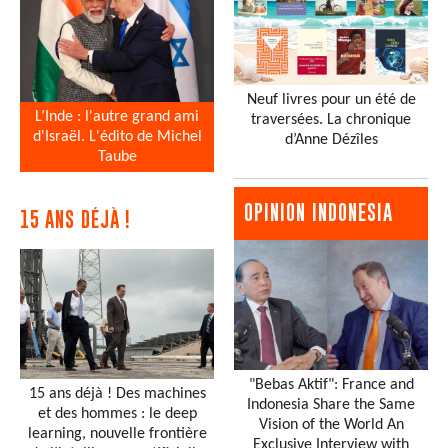
Neuf livres pour un été de
L’Inde : l'autre grand ami
traversées. La chronique
d'Israël. L'édito de Michel
d’Anne Dézîles
Taube
OPINION INDONESIA
15 ANS DÉJÀ !
"Bebas Aktif": France and
15 ans déjà ! Des machines
Indonesia Share the Same
et des hommes : le deep
Vision of the World An
learning, nouvelle frontière
Exclusive Interview with