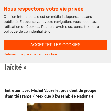
Nous respectons votre vie privée
Opinion Internationale est un média indépendant, sans
publicité. En poursuivant votre navigation, vous acceptez
l’utilisation de Cookies. Pour en savoir plus, consultez notre
International
politique de confidentialité ici
.
14H12 - lundi 13 juillet 2015
ACCEPTER LES COOKIES
« Le Mexique partage avec la
Refuser
Je paramètre mes choix
France la même conception de la
laïcité »
Entretien avec Michel Vauzelle, président du groupe
d’amitié France / Mexique à l’Assemblée Nationale