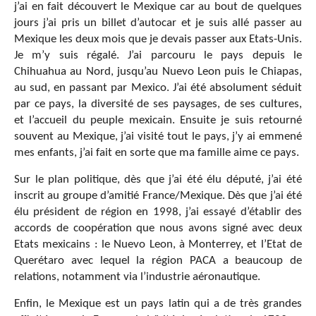
j’ai en fait découvert le Mexique car au bout de quelques
jours j’ai pris un billet d’autocar et je suis allé passer au
Mexique les deux mois que je devais passer aux Etats-Unis.
Je m’y suis régalé. J’ai parcouru le pays depuis le
Chihuahua au Nord, jusqu’au Nuevo Leon puis le Chiapas,
au sud, en passant par Mexico. J’ai été absolument séduit
par ce pays, la diversité de ses paysages, de ses cultures,
et l’accueil du peuple mexicain. Ensuite je suis retourné
souvent au Mexique, j’ai visité tout le pays, j’y ai emmené
mes enfants, j’ai fait en sorte que ma famille aime ce pays.
Sur le plan politique, dès que j’ai été élu député, j’ai été
inscrit au groupe d’amitié France/Mexique. Dès que j’ai été
élu président de région en 1998, j’ai essayé d’établir des
accords de coopération que nous avons signé avec deux
Etats mexicains : le Nuevo Leon, à Monterrey, et l’Etat de
Querétaro avec lequel la région PACA a beaucoup de
relations, notamment via l’industrie aéronautique.
Enfin, le Mexique est un pays latin qui a de très grandes