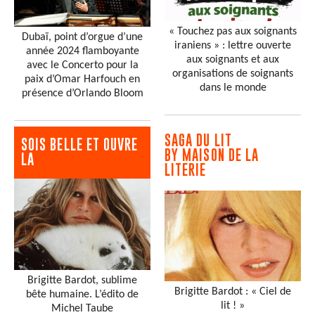
« Touchez pas aux soignants
Dubaï, point d’orgue d’une
iraniens » : lettre ouverte
année 2024 flamboyante
aux soignants et aux
avec le Concerto pour la
organisations de soignants
paix d’Omar Harfouch en
dans le monde
présence d’Orlando Bloom
SAGA DU LIT
SOIS BELLE ET OUVRE
BY MAISON DE LA
LA
LITERIE
Brigitte Bardot, sublime
Brigitte Bardot : « Ciel de
bête humaine. L’édito de
lit ! »
Michel Taube