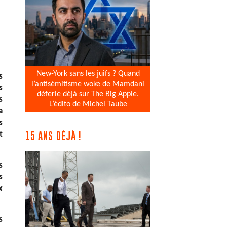
New-York sans les juifs ? Quand
s
l’antisémitisme woke de Mamdani
s
déferle déjà sur The Big Apple.
s
L’édito de Michel Taube
a
s
t
15 ANS DÉJÀ !
s
s
x
s