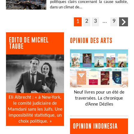
politiques clairs concernant la cause sudiste,
dans un climat de…
2
3
…
9
1
EDITO DE MICHEL
OPINION DES ARTS
TAUBE
Neuf livres pour un été de
Eli Albrecht : « à New-York,
traversées. La chronique
le comité judiciaire de
d’Anne Dézîles
Mamdani sans les Juifs. Une
impossibilité statistique, un
choix politique. »
OPINION INDONESIA