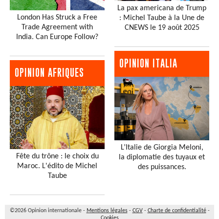
La pax americana de Trump
London Has Struck a Free
: Michel Taube à la Une de
Trade Agreement with
CNEWS le 19 août 2025
India. Can Europe Follow?
OPINION ITALIA
OPINION AFRIQUES
L’Italie de Giorgia Meloni,
Fête du trône : le choix du
la diplomatie des tuyaux et
Maroc. L'édito de Michel
des puissances.
Taube
©2026 Opinion internationale -
Mentions légales
-
CGV
-
Charte de confidentialité
-
Cookies