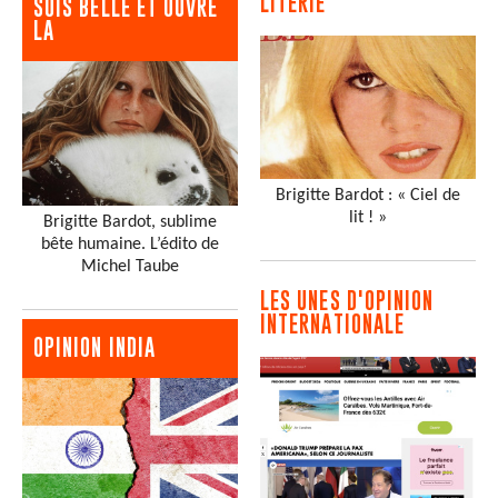
LITERIE
SOIS BELLE ET OUVRE
LA
Brigitte Bardot : « Ciel de
lit ! »
Brigitte Bardot, sublime
bête humaine. L’édito de
Michel Taube
LES UNES D'OPINION
INTERNATIONALE
OPINION INDIA