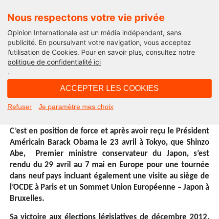
Nous respectons votre vie privée
Opinion Internationale est un média indépendant, sans
publicité. En poursuivant votre navigation, vous acceptez
l’utilisation de Cookies. Pour en savoir plus, consultez notre
International
politique de confidentialité ici
.
21H36 - jeudi 15 mai 2014
ACCEPTER LES COOKIES
Shinzo Abe: « Japan is back »
Refuser
Je paramètre mes choix
C’est en position de force et après avoir reçu le Président
Américain Barack Obama le 23 avril à Tokyo, que Shinzo
Abe, Premier ministre conservateur du Japon, s’est
rendu du 29 avril au 7 mai en Europe pour une tournée
dans neuf pays incluant également une visite au siège de
l’OCDE à Paris et un Sommet Union Européenne – Japon à
Bruxelles.
Sa victoire aux élections législatives de décembre 2012,