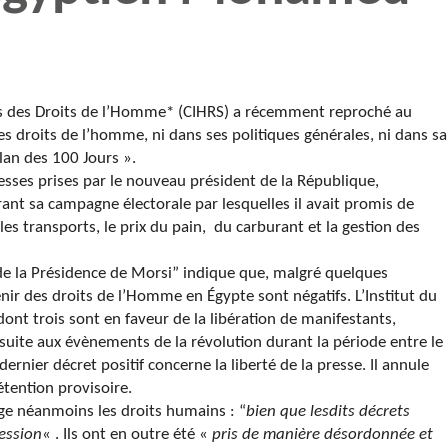
des des Droits de l’Homme* (CIHRS) a récemment reproché au
s droits de l’homme, ni dans ses politiques générales, ni dans sa
an des 100 Jours ».
sses prises par le nouveau président de la République,
nt sa campagne électorale par lesquelles il avait promis de
 les transports, le prix du pain, du carburant et la gestion des
de la Présidence de Morsi” indique que, malgré quelques
venir des droits de l’Homme en Égypte sont négatifs. L’Institut du
dont trois sont en faveur de la libération de manifestants,
 suite aux évènements de la révolution durant la période entre le
ernier décret positif concerne la liberté de la presse. Il annule
étention provisoire.
ige néanmoins les droits humains : “
bien que lesdits décrets
ression
« . Ils ont en outre été «
pris de manière désordonnée et