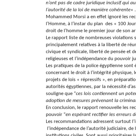
n’ont pas de cadre juridique inclusif qui au
l’autorité de la loi de manière cohérente
« .
Mohammed Morsi a en effet ignoré les rec
l’Homme, à l’instar du plan des « 100 Jou
droit de l’homme le premier jour de son ar
Le rapport liste de nombreuses violations
principalement relatives à la liberté de réuni
civique et syndicale, liberté de pensée et 
religieuses et l’indépendance du pouvoir jud
Les pratiques de la police égyptienne sont 
concernant le droit à l’intégrité physique, l
projets de lois « répressifs », en préparatio
autorités égyptiennes, par la nécessité d’a
souligne que “
ces lois contiennent un poten
adoption de mesures prévenant la criminalit
En conclusion, le rapport renouvelle les 
pouvoir “
en espérant rectifier les erreurs 
Les recommandations adressent surtout l’im
l’indépendance de l’autorité judiciaire, de l
institutions civiles. Sont aussi prioritaires l