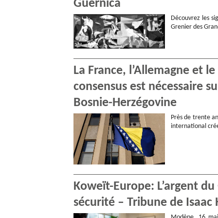
Guernica
Découvrez les sig
Grenier des Gran
La France, l’Allemagne et l
consensus est nécessaire s
Bosnie-Herzégovine
Près de trente an
international cr
Koweït-Europe: L’argent du G
sécurité – Tribune de Isa
Modène, 16 mai 