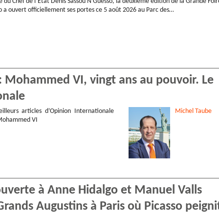
e du Chef de l’État Denis Sassou N’Guesso, la deuxième édition de la Grande Foir
 a ouvert officiellement ses portes ce 5 août 2026 au Parc des…
 : Mohammed VI, vingt ans au pouvoir. Le
onale
illeurs articles d’Opinion Internationale
Michel
Taube
 Mohammed VI
ouverte à Anne Hidalgo et Manuel Valls
Grands Augustins à Paris où Picasso peigni