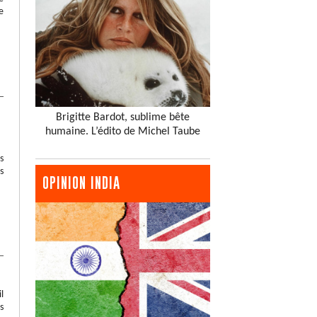
e
Brigitte Bardot, sublime bête
humaine. L’édito de Michel Taube
s
s
OPINION INDIA
l
s