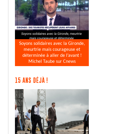
Soyons solidaires avec la Gironde,
meurtrie mais courageuse et
déterminée à aller de l’avant !
Michel Taube sur Cnews
15 ANS DÉJÀ !