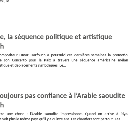
sil, le…
 la séquence politique et artistique
ch
compositeur Omar Harfouch a poursuivi ces dernières semaines la promotio
 de son Concerto pour la Paix à travers une séquence américaine mêlan
stique et déplacements symboliques. Le…
oujours pas confiance à l’Arabie saoudite
ch
ître une chose : l’Arabie saoudite impressionne. Quand on arrive à Riya
e voit plus le même pays qu’il y a quinze ans. Les chantiers sont partout. Les…