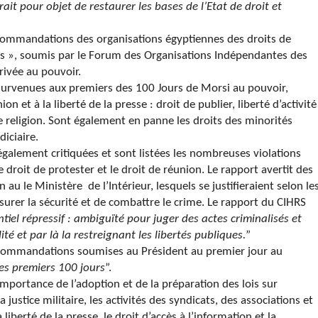
rait pour objet de restaurer les bases de l’Etat de droit et
ommandations des organisations égyptiennes des droits de
rs », soumis par le Forum des Organisations Indépendantes des
rivée au pouvoir.
 survenues aux premiers des 100 Jours de Morsi au pouvoir,
on et à la liberté de la presse : droit de publier, liberté d’activité
de religion. Sont également en panne les droits des minorités
iciaire.
également critiquées et sont listées les nombreuses violations
e droit de protester et le droit de réunion. Le rapport avertit des
n au le Ministère de l’Intérieur, lesquels se justifieraient selon le
ssurer la sécurité et de combattre le crime. Le rapport du CIHRS
tiel répressif : ambiguïté pour juger des actes criminalisés et
é et par là la restreignant les libertés publiques.
”
recommandations soumises au Président au premier jour au
des premiers 100 jours
”.
portance de l’adoption et de la préparation des lois sur
a justice militaire, les activités des syndicats, des associations et
a liberté de la presse, le droit d’accès à l’information et la