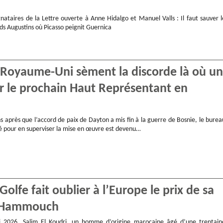
nataires de la Lettre ouverte à Anne Hidalgo et Manuel Valls : Il faut sauver l
ds Augustins où Picasso peignit Guernica
e Royaume-Uni sèment la discorde là où un
ur le prochain Haut Représentant en
s après que l’accord de paix de Dayton a mis fin à la guerre de Bosnie, le burea
éé pour en superviser la mise en œuvre est devenu…
olfe fait oublier à l’Europe le prix de sa
ac Hammouch
2026. Salim El Koudri, un homme d’origine marocaine âgé d’une trentain