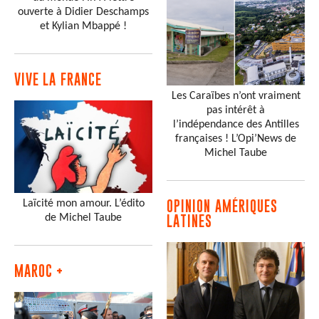
ouverte à Didier Deschamps
et Kylian Mbappé !
VIVE LA FRANCE
Les Caraïbes n’ont vraiment
pas intérêt à
l’indépendance des Antilles
françaises ! L’Opi’News de
Michel Taube
Laïcité mon amour. L’édito
OPINION AMÉRIQUES
de Michel Taube
LATINES
MAROC +