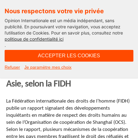
Nous respectons votre vie privée
Opinion Internationale est un média indépendant, sans
publicité. En poursuivant votre navigation, vous acceptez
l’utilisation de Cookies. Pour en savoir plus, consultez notre
International
politique de confidentialité ici
.
06H10 - jeudi 6 septembre 2012
ACCEPTER LES COOKIES
Chine et Russie facilitent les
Refuser
Je paramètre mes choix
violations des droits de l’homme en
Asie, selon la FIDH
La Fédération internationale des droits de l’homme (FIDH)
publie un rapport signalant des développements
inquiétants en matière de respect des droits humains au
sein de l’Organisation de coopération de Shanghaï (OCS).
Selon le rapport, plusieurs mécanismes de la coopération
entre les pays membres fragilisent le droit des réfugiés et