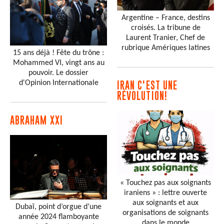
Argentine – France, destins
croisés. La tribune de
Laurent Tranier, Chef de
rubrique Amériques latines
15 ans déjà ! Fête du trône :
Mohammed VI, vingt ans au
pouvoir. Le dossier
d'Opinion Internationale
IRAN C'EST UNE
RÉVOLUTION!
ABRAHAM XXI
« Touchez pas aux soignants
iraniens » : lettre ouverte
aux soignants et aux
Dubaï, point d’orgue d’une
organisations de soignants
année 2024 flamboyante
dans le monde