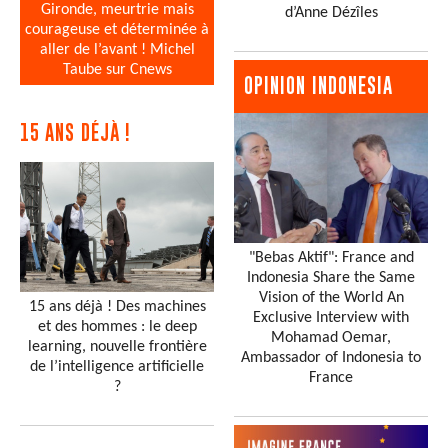
Gironde, meurtrie mais
d’Anne Dézîles
courageuse et déterminée à
aller de l’avant ! Michel
Taube sur Cnews
OPINION INDONESIA
15 ANS DÉJÀ !
"Bebas Aktif": France and
Indonesia Share the Same
Vision of the World An
15 ans déjà ! Des machines
Exclusive Interview with
et des hommes : le deep
Mohamad Oemar,
learning, nouvelle frontière
Ambassador of Indonesia to
de l’intelligence artificielle
France
?