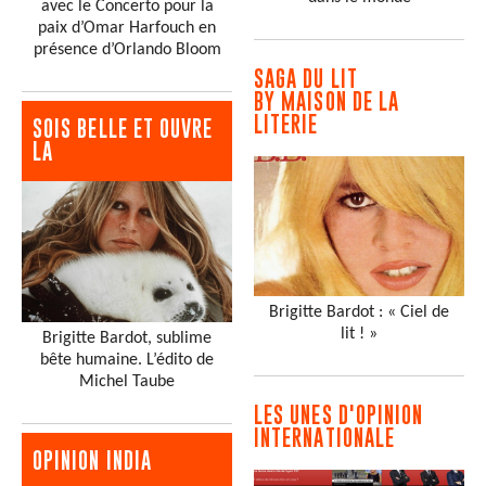
avec le Concerto pour la
paix d’Omar Harfouch en
présence d’Orlando Bloom
SAGA DU LIT
BY MAISON DE LA
LITERIE
SOIS BELLE ET OUVRE
LA
Brigitte Bardot : « Ciel de
lit ! »
Brigitte Bardot, sublime
bête humaine. L’édito de
Michel Taube
LES UNES D'OPINION
INTERNATIONALE
OPINION INDIA