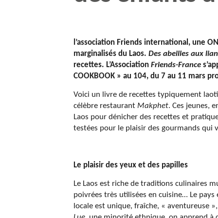
l’association Friends international, une ON
marginalisés du Laos.
Des abeilles aux lia
recettes. L’Association
Friends-France
s’ap
COOKBOOK » au 104, du 7 au 11 mars pro
Voici un livre de recettes typiquement laot
célèbre restaurant
Makphet
. Ces jeunes, 
Laos pour dénicher des recettes et pratiques
testées pour le plaisir des gourmands qui 
Le plaisir des yeux et des papilles
Le Laos est riche de traditions culinaires 
poivrées très utilisées en cuisine… Le pays
locale est unique, fraîche, « aventureuse 
Lue
, une minorité ethnique, on apprend à c