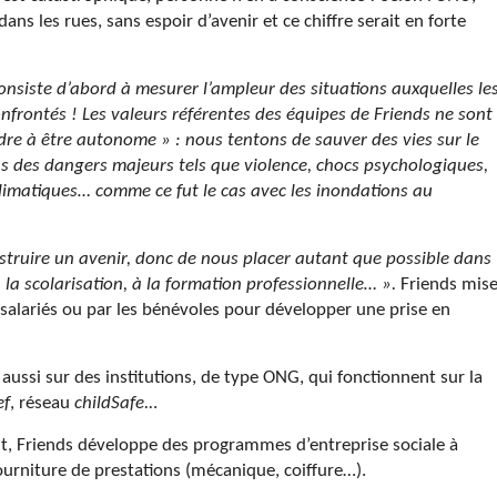
ans les rues, sans espoir d’avenir et ce chiffre serait en forte
consiste d’abord à mesurer l’ampleur des situations auxquelles le
confrontés ! Les valeurs référentes des équipes de Friends ne sont
ndre à être autonome » : nous tentons de sauver des vies sur le
s des dangers majeurs tels que violence, chocs psychologiques,
climatiques… comme ce fut le cas avec les inondations au
struire un avenir, donc de nous placer autant que possible dans
a scolarisation, à la formation professionnelle… ».
Friends mis
s salariés ou par les bénévoles pour développer une prise en
 aussi sur des institutions, de type ONG, qui fonctionnent sur la
ef
, réseau
childSafe..
.
t, Friends développe des programmes d’entreprise sociale à
ourniture de prestations (mécanique, coiffure…).