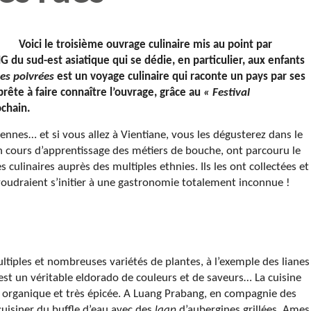
Voici le troisième ouvrage culinaire mis au point par
G du sud-est asiatique qui se dédie, en particulier, aux enfants
nes poivrées
est un voyage culinaire qui raconte un pays par ses
prête à faire connaître l’ouvrage, grâce au
« Festival
chain.
iennes… et si vous allez à Vientiane, vous les dégusterez dans le
en cours d’apprentissage des métiers de bouche, ont parcouru le
 culinaires auprès des multiples ethnies. Ils les ont collectées et
voudraient s’initier à une gastronomie totalement inconnue !
multiples et nombreuses variétés de plantes, à l’exemple des lianes
 est un véritable eldorado de couleurs et de saveurs… La cuisine
», organique et très épicée. A Luang Prabang, en compagnie des
uisiner du buffle d’eau avec des
laap
d’aubergines grillées. Ames