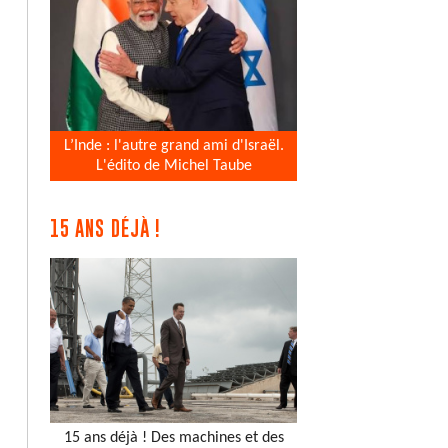
L’Inde : l'autre grand ami d'Israël.
L'édito de Michel Taube
15 ANS DÉJÀ !
15 ans déjà ! Des machines et des