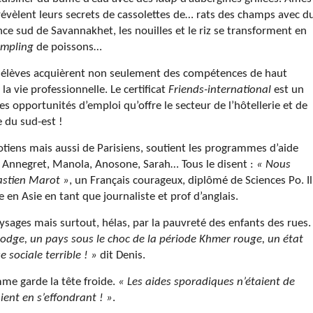
révèlent leurs secrets de cassolettes de… rats des champs avec d
ince sud de Savannakhet, les nouilles et le riz se transforment en
mpling
de poissons…
s élèves acquièrent non seulement des compétences de haut
a vie professionnelle. Le certificat
Friends-international
est un
 opportunités d’emploi qu’offre le secteur de l’hôtellerie et de
e du sud-est !
iens mais aussi de Parisiens, soutient les programmes d’aide
, Annegret, Manola, Anosone, Sarah… Tous le disent :
« Nous
astien Marot »
, un Français courageux, diplômé de Sciences Po. Il
e en Asie en tant que journaliste et prof d’anglais.
paysages mais surtout, hélas, par la pauvreté des enfants des rues.
mbodge, un pays sous le choc de la période Khmer rouge, un état
e sociale terrible ! »
dit Denis.
mme garde la tête froide.
« Les aides sporadiques n’étaient de
ient en s’effondrant ! »
.