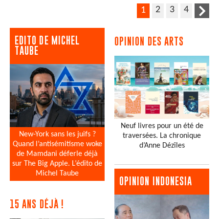
2
3
4
1
EDITO DE MICHEL
OPINION DES ARTS
TAUBE
Neuf livres pour un été de
New-York sans les juifs ?
traversées. La chronique
Quand l’antisémitisme woke
d’Anne Dézîles
de Mamdani déferle déjà
sur The Big Apple. L’édito de
Michel Taube
OPINION INDONESIA
15 ANS DÉJÀ !