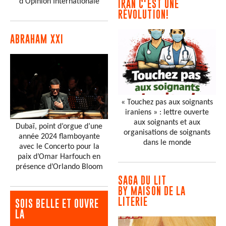
d'Opinion Internationale
IRAN C'EST UNE
RÉVOLUTION!
ABRAHAM XXI
« Touchez pas aux soignants
iraniens » : lettre ouverte
aux soignants et aux
Dubaï, point d’orgue d’une
organisations de soignants
année 2024 flamboyante
dans le monde
avec le Concerto pour la
paix d’Omar Harfouch en
présence d’Orlando Bloom
SAGA DU LIT
BY MAISON DE LA
LITERIE
SOIS BELLE ET OUVRE
LA