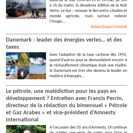
pieds de la tour Eiffel les 23 et 24 mai, de 10h
à 1h du matin, la deuxième édition de la Nuit
Verte. Le but : renouer le lien entre citadins et
monde agricole, mais surtout redorer
l’image...
Anissa
Duport-Levanti
Danemark : leader des énergies vertes… et des
taxes
Avec l’adoption de la taxe carbone dès 1993,
quand d’autres pays se demandaient encore si
le réchauffement climatique était une réalité,
le Danemark est très vite devenu le leader en
matière d’énergies…
Le pétrole, une malédiction pour les pays en
développement ? Entretien avec Francis Perrin,
directeur de la rédaction du bimensuel « Pétrole
et Gaz Arabes » et vice-président d’Amnesty
international
A l'occasion des 50 ans d'Amnesty, Oi continue
de publier une série de sujets pour faire le