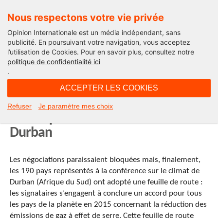
Nous respectons votre vie privée
Opinion Internationale est un média indépendant, sans
publicité. En poursuivant votre navigation, vous acceptez
l’utilisation de Cookies. Pour en savoir plus, consultez notre
Développement durable
politique de confidentialité ici
.
08H36 - dimanche 11 décembre 2011
ACCEPTER LES COOKIES
Dernière minute : un accord
Refuser
Je paramètre mes choix
historique sur le climat en vue à
Durban
Les négociations paraissaient bloquées mais, finalement,
les 190 pays représentés à la conférence sur le climat de
Durban (Afrique du Sud) ont adopté une feuille de route :
les signataires s’engagent à conclure un accord pour tous
les pays de la planète en 2015 concernant la réduction des
émissions de gaz à effet de serre. Cette feuille de route