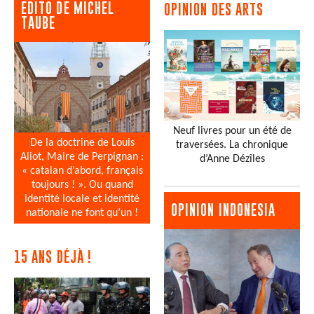
EDITO DE MICHEL
OPINION DES ARTS
TAUBE
Neuf livres pour un été de
De la doctrine de Louis
traversées. La chronique
Aliot, Maire de Perpignan :
d’Anne Dézîles
« catalan d’abord, français
toujours ! ». Ou quand
identité locale et identité
OPINION INDONESIA
nationale ne font qu’un !
15 ANS DÉJÀ !