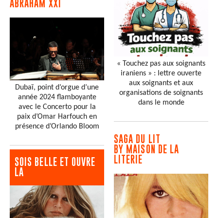
ABRAHAM XXI
« Touchez pas aux soignants
iraniens » : lettre ouverte
aux soignants et aux
Dubaï, point d’orgue d’une
organisations de soignants
année 2024 flamboyante
dans le monde
avec le Concerto pour la
paix d’Omar Harfouch en
présence d’Orlando Bloom
SAGA DU LIT
BY MAISON DE LA
LITERIE
SOIS BELLE ET OUVRE
LA