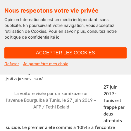
Nous respectons votre vie privée
Opinion Internationale est un média indépendant, sans
publicité. En poursuivant votre navigation, vous acceptez
l’utilisation de Cookies. Pour en savoir plus, consultez notre
International
politique de confidentialité ici
.
13H48 - jeudi 27 juin 2019
ACCEPTER LES COOKIES
Tunis : Un double attentat-suicide
Refuser
Je paramètre mes choix
vise la police
jeudi 27 juin 2019 - 13H48
27 juin
La voiture visée par un kamikaze sur
2019 :
l’avenue Bourguiba à Tunis, le 27 juin 2019 –
Tunis est
AFP / Fethi Belaid
frappé par
deux
attentats-
suicide. Le premier a été commis à 10h45 à l’encontre