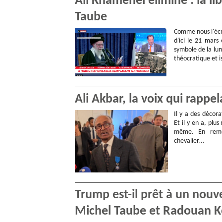
Ali Khamenei éliminé : la li
Taube
Comme nous l'écri
d'ici le 21 mars
symbole de la lum
théocratique et 
Ali Akbar, la voix qui rappel
Il y a des décora
Et il y en a, plu
même. En remet
chevalier…
Trump est-il prêt à un nouv
Michel Taube et Radouan K