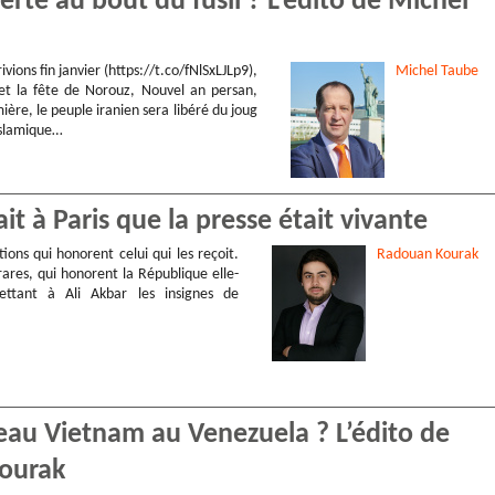
berté au bout du fusil ? L’édito de Michel
vions fin janvier (https://t.co/fNlSxLJLp9),
Michel
Taube
 et la fête de Norouz, Nouvel an persan,
ière, le peuple iranien sera libéré du joug
islamique…
ait à Paris que la presse était vivante
tions qui honorent celui qui les reçoit.
Radouan
Kourak
s rares, qui honorent la République elle-
tant à Ali Akbar les insignes de
eau Vietnam au Venezuela ? L’édito de
ourak