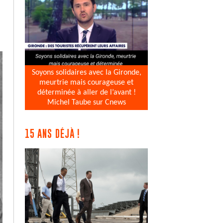
Soyons solidaires avec la Gironde,
meurtrie mais courageuse et
déterminée à aller de l’avant !
Michel Taube sur Cnews
15 ANS DÉJÀ !