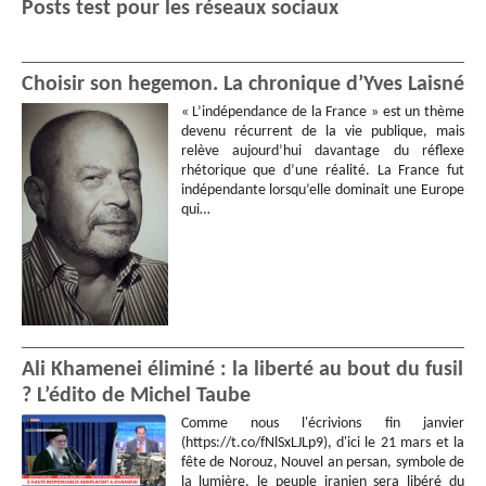
Posts test pour les réseaux sociaux
Choisir son hegemon. La chronique d’Yves Laisné
« L’indépendance de la France » est un thème
devenu récurrent de la vie publique, mais
relève aujourd’hui davantage du réflexe
rhétorique que d’une réalité. La France fut
indépendante lorsqu’elle dominait une Europe
qui…
Ali Khamenei éliminé : la liberté au bout du fusil
? L’édito de Michel Taube
Comme nous l'écrivions fin janvier
(https://t.co/fNlSxLJLp9), d'ici le 21 mars et la
fête de Norouz, Nouvel an persan, symbole de
la lumière, le peuple iranien sera libéré du