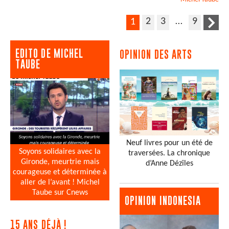
2
3
…
9
1
EDITO DE MICHEL
OPINION DES ARTS
TAUBE
Neuf livres pour un été de
Soyons solidaires avec la
traversées. La chronique
Gironde, meurtrie mais
d’Anne Dézîles
courageuse et déterminée à
aller de l’avant ! Michel
Taube sur Cnews
OPINION INDONESIA
15 ANS DÉJÀ !