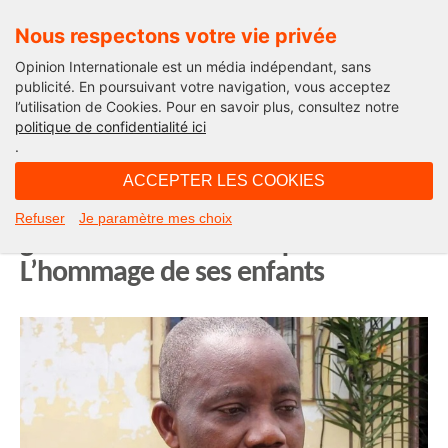
Nous respectons votre vie privée
Opinion Internationale est un média indépendant, sans
publicité. En poursuivant votre navigation, vous acceptez
l’utilisation de Cookies. Pour en savoir plus, consultez notre
Non classé
politique de confidentialité ici
.
20H56 - mardi 27 août 2024
ACCEPTER LES COOKIES
Pierre Célestin Ndong Ondo : un
Refuser
Je paramètre mes choix
grand Homme nous a quittés.
L’hommage de ses enfants