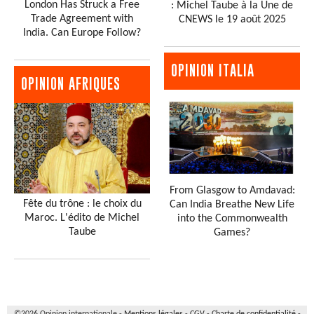
London Has Struck a Free
: Michel Taube à la Une de
Trade Agreement with
CNEWS le 19 août 2025
India. Can Europe Follow?
OPINION ITALIA
OPINION AFRIQUES
From Glasgow to Amdavad:
Fête du trône : le choix du
Can India Breathe New Life
Maroc. L'édito de Michel
into the Commonwealth
Taube
Games?
©2026 Opinion internationale -
Mentions légales
-
CGV
-
Charte de confidentialité
-