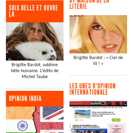
BY MAISON DE LA
LITERIE
SOIS BELLE ET OUVRE
LA
Brigitte Bardot : « Ciel de
lit ! »
Brigitte Bardot, sublime
bête humaine. L’édito de
Michel Taube
LES UNES D'OPINION
INTERNATIONALE
OPINION INDIA