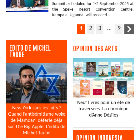
Summit, scheduled for 1-2 September 2025 at
the Speke Resort Convention Centre,
Kampala, Uganda, will proceed…
2
3
…
9
1
EDITO DE MICHEL
OPINION DES ARTS
TAUBE
Neuf livres pour un été de
New-York sans les juifs ?
traversées. La chronique
Quand l’antisémitisme woke
d’Anne Dézîles
de Mamdani déferle déjà
sur The Big Apple. L’édito de
Michel Taube
OPINION INDONESIA