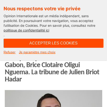
Nous respectons votre vie privée
Opinion Internationale est un média indépendant, sans
publicité. En poursuivant votre navigation, vous acceptez
l’utilisation de Cookies. Pour en savoir plus, consultez notre
Opinion Afriques
politique de confidentialité ici
.
12H14 - dimanche 2 juin 2024
ACCEPTER LES COOKIES
La fiscalité sera la clé de la réussite
Refuser
Je paramètre mes choix
de la politique du Président du
Gabon, Brice Clotaire Oligui
Nguema. La tribune de Julien Briot
Hadar