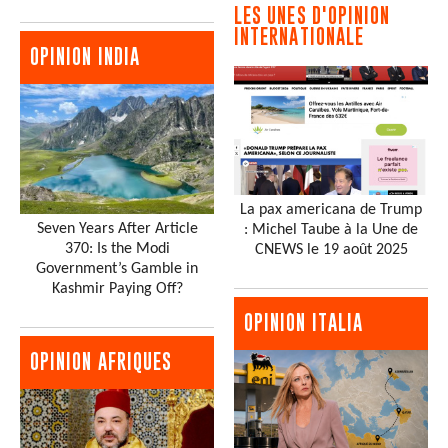
LES UNES D'OPINION
INTERNATIONALE
OPINION INDIA
La pax americana de Trump
Seven Years After Article
: Michel Taube à la Une de
370: Is the Modi
CNEWS le 19 août 2025
Government’s Gamble in
Kashmir Paying Off?
OPINION ITALIA
OPINION AFRIQUES