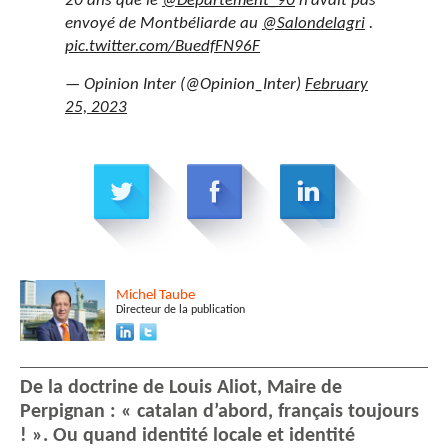
20 ans que le
@Departement_90
n’avait pas
envoyé de Montbéliarde au
@Salondelagri
.
pic.twitter.com/BuedfFN96F
— Opinion Inter (@Opinion_Inter)
February
25, 2023
Michel
Taube
Directeur de la publication
De la doctrine de Louis Aliot, Maire de
Perpignan : « catalan d’abord, français toujours
! ». Ou quand identité locale et identité