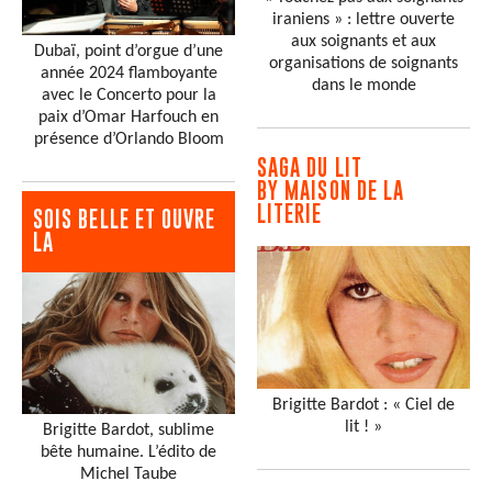
iraniens » : lettre ouverte
aux soignants et aux
Dubaï, point d’orgue d’une
organisations de soignants
année 2024 flamboyante
dans le monde
avec le Concerto pour la
paix d’Omar Harfouch en
présence d’Orlando Bloom
SAGA DU LIT
BY MAISON DE LA
LITERIE
SOIS BELLE ET OUVRE
LA
Brigitte Bardot : « Ciel de
lit ! »
Brigitte Bardot, sublime
bête humaine. L’édito de
Michel Taube