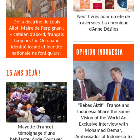
Neuf livres pour un été de
De la doctrine de Louis
traversées. La chronique
Aliot, Maire de Perpignan :
d’Anne Dézîles
« catalan d’abord, français
toujours ! ». Ou quand
identité locale et identité
OPINION INDONESIA
nationale ne font qu’un !
15 ANS DÉJÀ !
"Bebas Aktif": France and
Indonesia Share the Same
Vision of the World An
Exclusive Interview with
Mayotte (France) :
Mohamad Oemar,
témoignage d'une
Ambassador of Indonesia to
habitante, Aude Courayer,