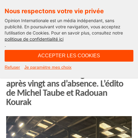
Nous respectons votre vie privée
Opinion Internationale est un média indépendant, sans
publicité. En poursuivant votre navigation, vous acceptez
l’utilisation de Cookies. Pour en savoir plus, consultez notre
Edito
politique de confidentialité ici
.
07H15 - vendredi 24 février 2023
ACCEPTER LES COOKIES
La vache de Montbéliard est de
Refuser
Je paramètre mes choix
retour au salon de l’agriculture
après vingt ans d’absence. L’édito
de Michel Taube et Radouan
Kourak