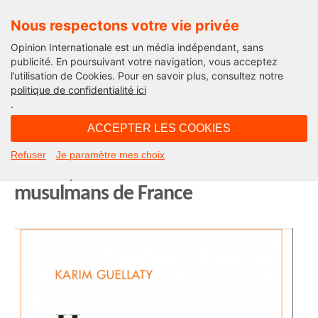
Nous respectons votre vie privée
Opinion Internationale est un média indépendant, sans
publicité. En poursuivant votre navigation, vous acceptez
l’utilisation de Cookies. Pour en savoir plus, consultez notre
International
politique de confidentialité ici
.
09H12 - jeudi 1 avril 2021
ACCEPTER LES COOKIES
Heureux comme Abdallah en
Refuser
Je paramètre mes choix
France, ou le livre miroir des
musulmans de France