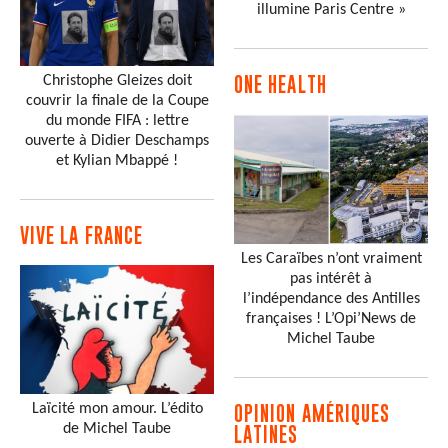
illumine Paris Centre »
Christophe Gleizes doit
ONE HEALTH
couvrir la finale de la Coupe
du monde FIFA : lettre
ouverte à Didier Deschamps
et Kylian Mbappé !
VIVE LA FRANCE
Les Caraïbes n’ont vraiment
pas intérêt à
l’indépendance des Antilles
françaises ! L’Opi’News de
Michel Taube
Laïcité mon amour. L’édito
OPINION AMÉRIQUES
de Michel Taube
LATINES