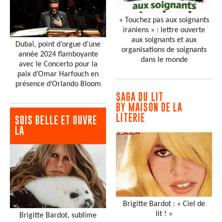
« Touchez pas aux soignants
iraniens » : lettre ouverte
aux soignants et aux
Dubaï, point d’orgue d’une
organisations de soignants
année 2024 flamboyante
dans le monde
avec le Concerto pour la
paix d’Omar Harfouch en
présence d’Orlando Bloom
SAGA DU LIT
BY MAISON DE LA
LITERIE
SOIS BELLE ET OUVRE
LA
Brigitte Bardot : « Ciel de
lit ! »
Brigitte Bardot, sublime