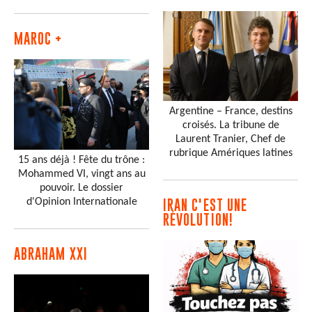
MAROC +
Argentine – France, destins
croisés. La tribune de
Laurent Tranier, Chef de
rubrique Amériques latines
15 ans déjà ! Fête du trône :
Mohammed VI, vingt ans au
pouvoir. Le dossier
d'Opinion Internationale
IRAN C'EST UNE
RÉVOLUTION!
ABRAHAM XXI