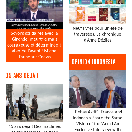
Neuf livres pour un été de
Soyons solidaires avec la
traversées. La chronique
Gironde, meurtrie mais
d’Anne Dézîles
courageuse et déterminée à
aller de l’avant ! Michel
Taube sur Cnews
OPINION INDONESIA
15 ANS DÉJÀ !
"Bebas Aktif": France and
Indonesia Share the Same
Vision of the World An
15 ans déjà ! Des machines
Exclusive Interview with