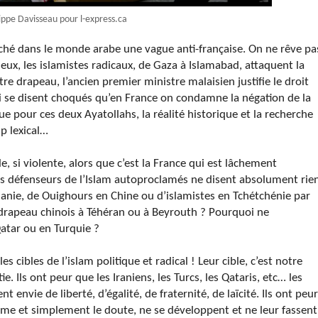
ippe Davisseau pour l-express.ca
ché dans le monde arabe une vague anti-française. On ne rêve pa
eux, les islamistes radicaux, de Gaza à Islamabad, attaquent la
re drapeau, l’ancien premier ministre malaisien justifie le droit
i se disent choqués qu’en France on condamne la négation de la
que pour ces deux Ayatollahs, la réalité historique et la recherche
mp lexical…
, si violente, alors que c’est la France qui est lâchement
s défenseurs de l’Islam autoproclamés ne disent absolument rie
anie, de Ouighours en Chine ou d’islamistes en Tchétchénie par
e drapeau chinois à Téhéran ou à Beyrouth ? Pourquoi ne
Qatar ou en Turquie ?
s cibles de l’islam politique et radical ! Leur cible, c’est notre
. Ils ont peur que les Iraniens, les Turcs, les Qataris, etc… les
t envie de liberté, d’égalité, de fraternité, de laïcité. Ils ont peur
sme et simplement le doute, ne se développent et ne leur fassent