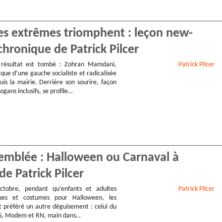
les extrêmes triomphent : leçon new-
chronique de Patrick Pilcer
 résultat est tombé : Zohran Mamdani,
Patrick
Pilcer
que d’une gauche socialiste et radicalisée
is la mairie. Derrière son sourire, façon
logans inclusifs, se profile…
semblée : Halloween ou Carnaval à
e Patrick Pilcer
tobre, pendant qu’enfants et adultes
Patrick
Pilcer
ques et costumes pour Halloween, les
t préféré un autre déguisement : celui du
 PS, Modem et RN, main dans…