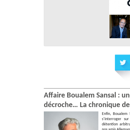
Affaire Boualem Sansal : un
décroche… La chronique de P
Enfin, Boualem S
s’interroger s
détention arbitr
nos amis Allemand