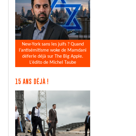
New-York sans les juifs ? Quand
l’antisémitisme woke de Mamdani
déferle déjà sur The Big Apple.
L’édito de Michel Taube
15 ANS DÉJÀ !