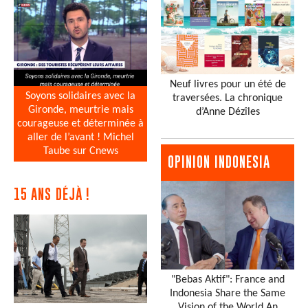
Neuf livres pour un été de
Soyons solidaires avec la
traversées. La chronique
Gironde, meurtrie mais
d’Anne Dézîles
courageuse et déterminée à
aller de l’avant ! Michel
Taube sur Cnews
OPINION INDONESIA
15 ANS DÉJÀ !
"Bebas Aktif": France and
Indonesia Share the Same
Vision of the World An