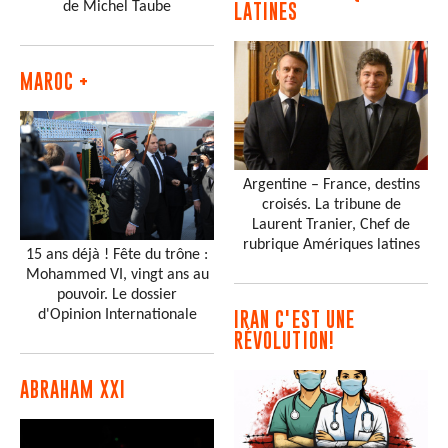
de Michel Taube
LATINES
MAROC +
Argentine – France, destins
croisés. La tribune de
Laurent Tranier, Chef de
rubrique Amériques latines
15 ans déjà ! Fête du trône :
Mohammed VI, vingt ans au
pouvoir. Le dossier
d'Opinion Internationale
IRAN C'EST UNE
RÉVOLUTION!
ABRAHAM XXI