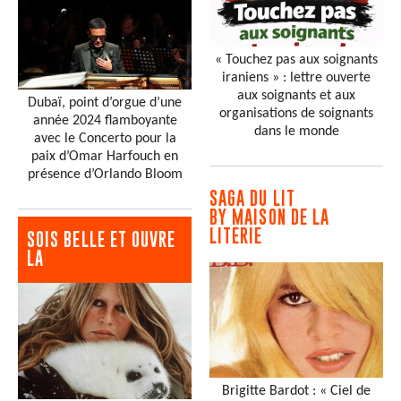
« Touchez pas aux soignants
iraniens » : lettre ouverte
aux soignants et aux
Dubaï, point d’orgue d’une
organisations de soignants
année 2024 flamboyante
dans le monde
avec le Concerto pour la
paix d’Omar Harfouch en
présence d’Orlando Bloom
SAGA DU LIT
BY MAISON DE LA
LITERIE
SOIS BELLE ET OUVRE
LA
Brigitte Bardot : « Ciel de