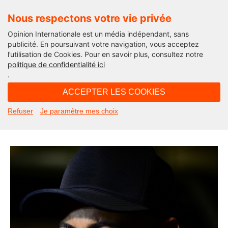
Nous respectons votre vie privée
Opinion Internationale est un média indépendant, sans
publicité. En poursuivant votre navigation, vous acceptez
l’utilisation de Cookies. Pour en savoir plus, consultez notre
Edito
politique de confidentialité ici
.
08H00 - mercredi 16 septembre 2020
ACCEPTER LES COOKIES
Neymar, le sauveageon des stades.
Refuser
Je paramètre mes choix
L’édito de Michel Taube