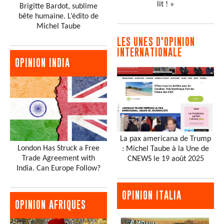
lit ! »
Brigitte Bardot, sublime
bête humaine. L’édito de
Michel Taube
LES UNES D'OPINION
INTERNATIONALE
OPINION INDIA
La pax americana de Trump
London Has Struck a Free
: Michel Taube à la Une de
Trade Agreement with
CNEWS le 19 août 2025
India. Can Europe Follow?
OPINION ITALIA
OPINION AFRIQUES