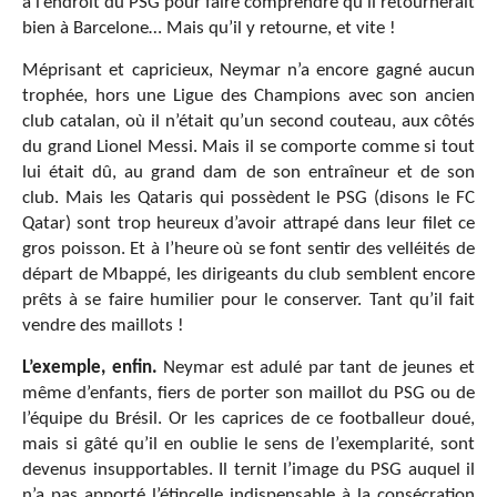
à l’endroit du PSG pour faire comprendre qu’il retournerait
bien à Barcelone… Mais qu’il y retourne, et vite !
Méprisant et capricieux, Neymar n’a encore gagné aucun
trophée, hors une Ligue des Champions avec son ancien
club catalan, où il n’était qu’un second couteau, aux côtés
du grand Lionel Messi. Mais il se comporte comme si tout
lui était dû, au grand dam de son entraîneur et de son
club. Mais les Qataris qui possèdent le PSG (disons le FC
Qatar) sont trop heureux d’avoir attrapé dans leur filet ce
gros poisson. Et à l’heure où se font sentir des velléités de
départ de Mbappé, les dirigeants du club semblent encore
prêts à se faire humilier pour le conserver. Tant qu’il fait
vendre des maillots !
L’exemple, enfin.
Neymar est adulé par tant de jeunes et
même d’enfants, fiers de porter son maillot du PSG ou de
l’équipe du Brésil. Or les caprices de ce footballeur doué,
mais si gâté qu’il en oublie le sens de l’exemplarité, sont
devenus insupportables. Il ternit l’image du PSG auquel il
n’a pas apporté l’étincelle indispensable à la consécration