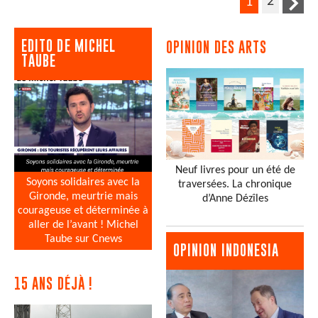
2
1
EDITO DE MICHEL
OPINION DES ARTS
TAUBE
Neuf livres pour un été de
Soyons solidaires avec la
traversées. La chronique
Gironde, meurtrie mais
d’Anne Dézîles
courageuse et déterminée à
aller de l’avant ! Michel
Taube sur Cnews
OPINION INDONESIA
15 ANS DÉJÀ !