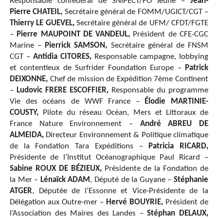
Responsable confédéral de SNIPECT/FO Jeune –
Jean-
Pierre CHATEIL,
Secrétaire général de FOMM/UGICT/CGT –
Thierry LE GUEVEL,
Secrétaire général de UFM/ CFDT/FGTE
–
Pierre MAUPOINT DE VANDEUL,
Président de CFE-CGC
Marine –
Pierrick SAMSON,
Secrétaire général de FNSM
CGT –
Antidia CITORES,
Responsable campagne, lobbying
et contentieux de Surfrider Foundation Europe –
Patrick
DEIXONNE,
Chef de mission de Expédition 7ème Continent
–
Ludovic FRERE ESCOFFIER,
Responsable du programme
Vie des océans de WWF France –
Élodie MARTINIE-
COUSTY,
Pilote du réseau Océan, Mers et Littoraux de
France Nature Environnement –
André ABREU DE
ALMEIDA,
Directeur Environnement & Politique climatique
de la Fondation Tara Expéditions –
Patricia RICARD,
Présidente de l’Institut Océanographique Paul Ricard –
Sabine ROUX DE BÉZIEUX,
Présidente de la Fondation de
la Mer –
Lénaïck ADAM
, Député de la Guyane –
Stéphanie
ATGER
, Députée de l’Essonne et Vice-Présidente de la
Délégation aux Outre-mer –
Hervé BOUYRIE,
Président de
l’Association des Maires des Landes –
Stéphan DELAUX,