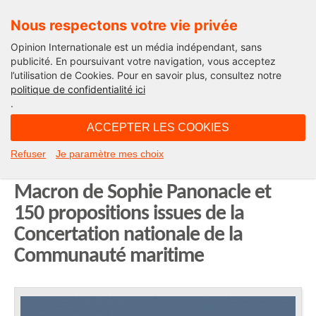
Nous respectons votre vie privée
Opinion Internationale est un média indépendant, sans
publicité. En poursuivant votre navigation, vous acceptez
l’utilisation de Cookies. Pour en savoir plus, consultez notre
Rubrique bleue
politique de confidentialité ici
.
17H25 - dimanche 21 juin 2020
ACCEPTER LES COOKIES
Sortir de la crise par le haut : une
Refuser
Je paramètre mes choix
Lettre ouverte à Emmanuel
Macron de Sophie Panonacle et
150 propositions issues de la
Concertation nationale de la
Communauté maritime