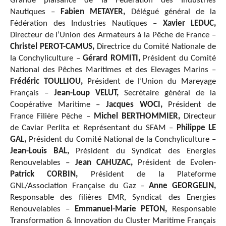
Grande plaisance de la Fédération des Industries
Nautiques –
Fabien METAYER,
Délégué général de la
Fédération des Industries Nautiques –
Xavier LEDUC,
Directeur de l’Union des Armateurs à la Pêche de France –
Christel PEROT-CAMUS,
Directrice du Comité Nationale de
la Conchyliculture –
Gérard ROMITI,
Président du Comité
National des Pêches Maritimes et des Elevages Marins –
Frédéric TOULLIOU,
Président de l’Union du Mareyage
Français –
Jean-Loup VELUT,
Secrétaire général de la
Coopérative Maritime –
Jacques WOCI,
Président de
France Filière Pêche –
Michel BERTHOMMIER,
Directeur
de Caviar Perlita et Représentant du SFAM –
Philippe LE
GAL,
Président du Comité National de la Conchyliculture –
Jean-Louis BAL,
Président du Syndicat des Energies
Renouvelables –
Jean CAHUZAC,
Président de Evolen-
Patrick CORBIN,
Président de la Plateforme
GNL/Association Française du Gaz –
Anne GEORGELIN,
Responsable des filières EMR, Syndicat des Energies
Renouvelables –
Emmanuel-Marie PETON,
Responsable
Transformation & Innovation du Cluster Maritime Français