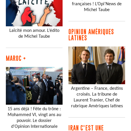
françaises ! L’Opi’News de
Michel Taube
Laïcité mon amour. L’édito
OPINION AMÉRIQUES
de Michel Taube
LATINES
MAROC +
Argentine – France, destins
croisés. La tribune de
Laurent Tranier, Chef de
rubrique Amériques latines
15 ans déjà ! Fête du trône :
Mohammed VI, vingt ans au
pouvoir. Le dossier
d'Opinion Internationale
IRAN C'EST UNE