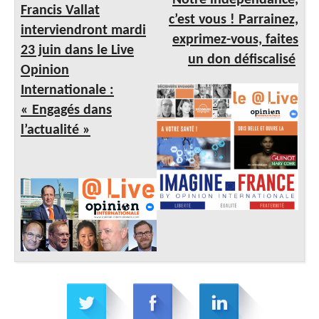
Notre indépendance,
Francis Vallat
c’est vous ! Parrainez,
interviendront mardi
exprimez-vous, faites
23 juin dans le Live
un don défiscalisé
Opinion
Internationale :
« Engagés dans
l’actualité »