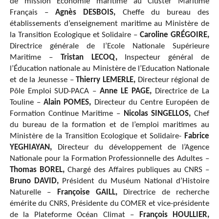
de mission Économie maritime au Cluster Maritime
Français –
Agnès DESBOIS,
Cheffe du bureau des
établissements d’enseignement maritime au Ministère de
la Transition Ecologique et Solidaire –
Caroline GRÉGOIRE,
Directrice générale de l’Ecole Nationale Supérieure
Maritime –
Tristan LECOQ,
Inspecteur général de
l’Éducation nationale au Ministère de l’Education Nationale
et de la Jeunesse –
Thierry LEMERLE,
Directeur régional de
Pôle Emploi SUD-PACA –
Anne LE PAGE,
Directrice de La
Touline –
Alain POMES,
Directeur du Centre Européen de
Formation Continue Maritime –
Nicolas SINGELLOS,
Chef
du bureau de la formation et de l’emploi maritimes au
Ministère de la Transition Ecologique et Solidaire-
Fabrice
YEGHIAYAN,
Directeur du développement de l’Agence
Nationale pour la Formation Professionnelle des Adultes –
Thomas BOREL,
Chargé des Affaires publiques au CNRS –
Bruno DAVID,
Président du Muséum National d’Histoire
Naturelle –
Françoise GAILL,
Directrice de recherche
émérite du CNRS, Présidente du COMER et vice-présidente
de la Plateforme Océan Climat –
François HOULLIER,