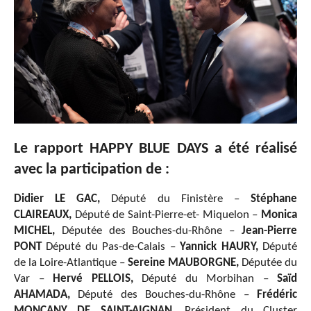
Le rapport HAPPY BLUE DAYS a été réalisé
avec la participation de :
Didier LE GAC,
Député du Finistère –
Stéphane
CLAIREAUX,
Député de Saint-Pierre-et- Miquelon –
Monica
MICHEL,
Députée des Bouches-du-Rhône –
Jean-Pierre
PONT
Député du Pas-de-Calais –
Yannick HAURY,
Député
de la Loire-Atlantique –
Sereine MAUBORGNE,
Députée du
Var –
Hervé PELLOIS,
Député du Morbihan –
Saïd
AHAMADA,
Député des Bouches-du-Rhône –
Frédéric
MONCANY DE SAINT-AIGNAN
, Président du Cluster